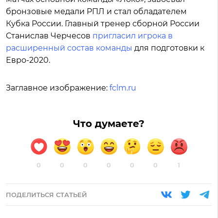
бронзовые медали РПЛ и стал обладателем
Кубка России. Главный тренер сборной России
Станислав Черчесов
пригласил игрока в
расширенный состав команды
для подготовки к
Евро-2020.
Заглавное изображение:
fclm.ru
Что думаете?
0
0
0
0
0
0
1
ПОДЕЛИТЬСЯ СТАТЬЕЙ