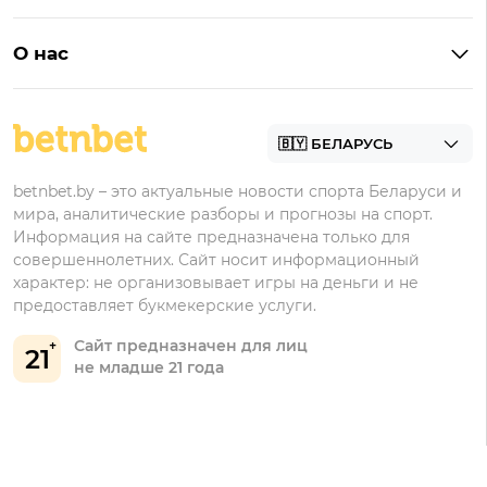
Букмекеры с приложениями
Betera
Промокоды
БК для ставок на киберспорт
О нас
Фонбет
Фрибеты
БК для ставок на футбол
Контакты
Винлайн
Промокоды Фонбет
Марафонбет
Бонусы Бетера
betnbet.by – это актуальные новости спорта Беларуси и
Бонусы Винлайн
мира, аналитические разборы и прогнозы на спорт.
Информация на сайте предназначена только для
совершеннолетних. Сайт носит информационный
характер: не организовывает игры на деньги и не
предоставляет букмекерские услуги.
Сайт предназначен для лиц
21
не младше 21 года