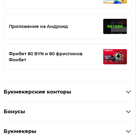
Приложение на Андроид
Фрибет 80 BYN и 80 фриспинов
Фонбет
Букмекерские конторы
Букмекеры Беларуси
Бонусы
Букмекеры на Андроид
Кешбэк
Букмекеры с бонусом
Букмекеры
Бонус на депозит