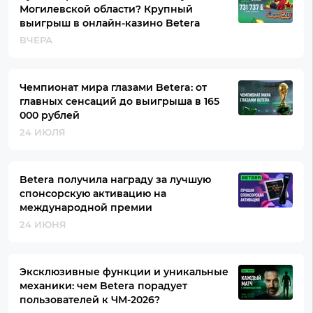
Могилевской области? Крупный
выигрыш в онлайн-казино Betera
ВЧЕРА
Чемпионат мира глазами Betera: от
главных сенсаций до выигрыша в 165
000 рублей
24 ИЮЛЯ
Betera получила награду за лучшую
спонсорскую активацию на
международной премии
24 ИЮНЯ
Эксклюзивные функции и уникальные
механики: чем Betera порадует
пользователей к ЧМ-2026?