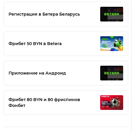
Регистрация в Бетера Беларусь
Фрибет 50 BYN в Betera
Приложение на Андроид
Фрибет 80 BYN и 80 фриспинов
Фонбет