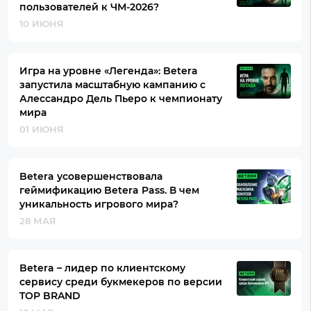
пользователей к ЧМ-2026?
10 ИЮНЯ
Игра на уровне «Легенда»: Betera
запустила масштабную кампанию с
Алессандро Дель Пьеро к чемпионату
мира
01 ИЮНЯ
Betera усовершенствовала
геймификацию Betera Pass. В чем
уникальность игрового мира?
28 МАЯ
Betera – лидер по клиентскому
сервису среди букмекеров по версии
TOP BRAND