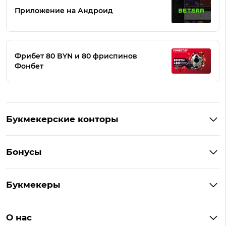
Приложение на Андроид
Фрибет 80 BYN и 80 фриспинов
Фонбет
Букмекерские конторы
Букмекеры Беларуси
Бонусы
Букмекеры на Андроид
Кешбэк
Букмекеры с бонусом
Букмекеры
Бонус на депозит
Букмекеры с приложениями
Betera
Промокоды
БК для ставок на киберспорт
О нас
Фонбет