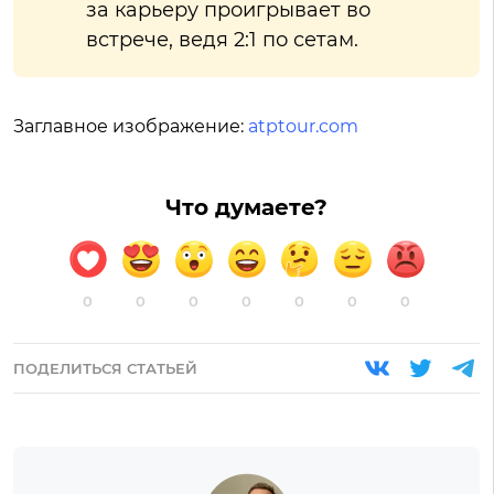
за карьеру проигрывает во
встрече, ведя 2:1 по сетам.
Заглавное изображение:
atptour.com
Что думаете?
0
0
0
0
0
0
0
ПОДЕЛИТЬСЯ СТАТЬЕЙ