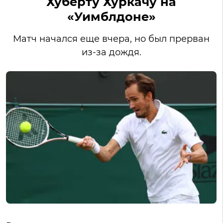
Хуберту Хуркачу на
«Уимблдоне»
Матч начался еще вчера, но был прерван
из-за дождя.