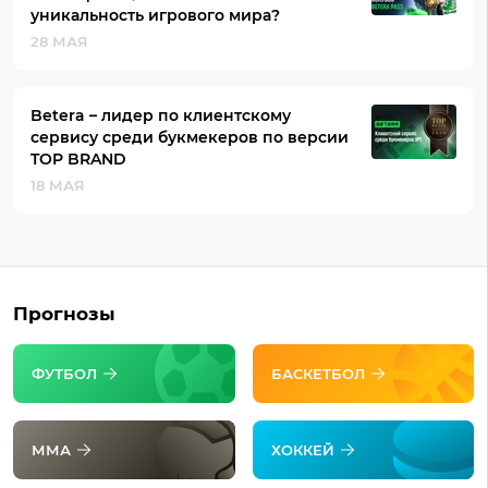
уникальность игрового мира?
28 МАЯ
Betera – лидер по клиентскому
сервису среди букмекеров по версии
TOP BRAND
18 МАЯ
Прогнозы
ФУТБОЛ
БАСКЕТБОЛ
ММА
ХОККЕЙ