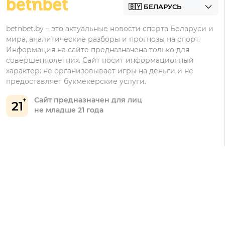
Марафонбет
Бонусы Бетера
betnbet.by – это актуальные новости спорта Беларуси и
Бонусы Винлайн
мира, аналитические разборы и прогнозы на спорт.
Информация на сайте предназначена только для
совершеннолетних. Сайт носит информационный
характер: не организовывает игры на деньги и не
предоставляет букмекерские услуги.
Сайт предназначен для лиц
21
не младше 21 года