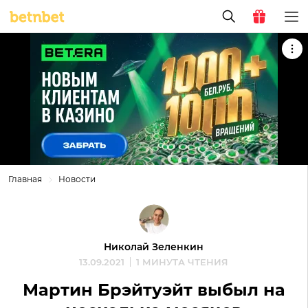
Главная
Новости
Николай Зеленкин
13.09.2021
1 МИНУТА ЧТЕНИЯ
Мартин Брэйтуэйт выбыл на