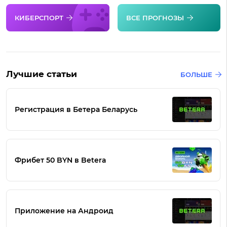
КИБЕРСПОРТ
ВСЕ ПРОГНОЗЫ
Лучшие статьи
БОЛЬШЕ
Регистрация в Бетера Беларусь
Фрибет 50 BYN в Betera
Приложение на Андроид