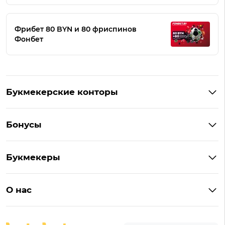
Фрибет 80 BYN и 80 фриспинов
Фонбет
Букмекерские конторы
Букмекеры Беларуси
Бонусы
Букмекеры на Андроид
Кешбэк
Букмекеры с бонусом
Букмекеры
Бонус на депозит
Букмекеры с приложениями
Betera
Промокоды
БК для ставок на киберспорт
О нас
Фонбет
Фрибеты
БК для ставок на футбол
Контакты
Винлайн
Промокоды Фонбет