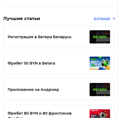
Лучшие статьи
БОЛЬШЕ
Регистрация в Бетера Беларусь
Фрибет 50 BYN в Betera
Приложение на Андроид
Фрибет 80 BYN и 80 фриспинов