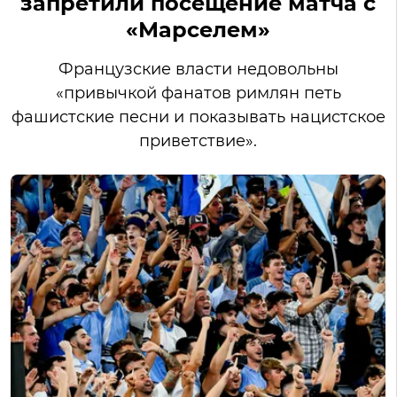
запретили посещение матча с
«Марселем»
Французские власти недовольны
«привычкой фанатов римлян петь
фашистские песни и показывать нацистское
приветствие».