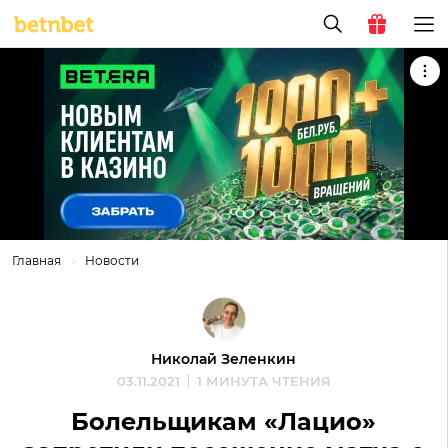
Главная
Новости
Николай Зеленкин
03.11.2021
1 МИНУТА ЧТЕНИЯ
Болельщикам «Лацио»