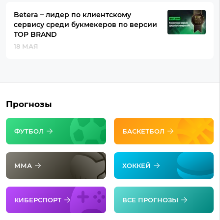
Betera – лидер по клиентскому
сервису среди букмекеров по версии
TOP BRAND
18 МАЯ
Прогнозы
ФУТБОЛ
БАСКЕТБОЛ
ММА
ХОККЕЙ
КИБЕРСПОРТ
ВСЕ ПРОГНОЗЫ