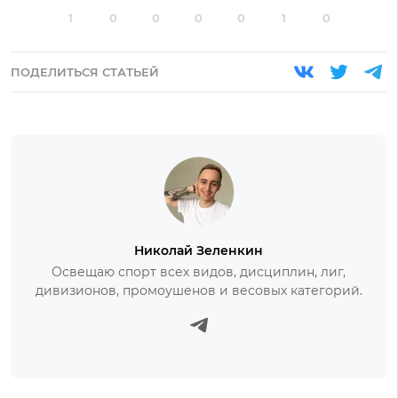
1
0
0
0
0
1
0
ПОДЕЛИТЬСЯ СТАТЬЕЙ
Николай Зеленкин
Освещаю спорт всех видов, дисциплин, лиг,
дивизионов, промоушенов и весовых категорий.