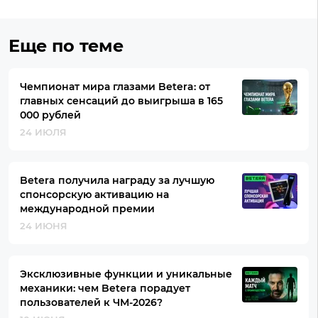
Еще по теме
Чемпионат мира глазами Betera: от
главных сенсаций до выигрыша в 165
000 рублей
24 ИЮЛЯ
Betera получила награду за лучшую
спонсорскую активацию на
международной премии
24 ИЮНЯ
Эксклюзивные функции и уникальные
механики: чем Betera порадует
пользователей к ЧМ-2026?