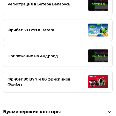
Регистрация в Бетера Беларусь
Фрибет 50 BYN в Betera
Приложение на Андроид
Фрибет 80 BYN и 80 фриспинов
Фонбет
Букмекерские конторы