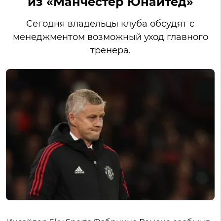
из «Манчестер Юнайтед»
Сегодня владельцы клуба обсудят с
менеджментом возможный уход главного
тренера.