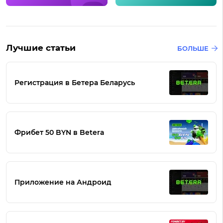
Лучшие статьи
БОЛЬШЕ
Регистрация в Бетера Беларусь
Фрибет 50 BYN в Betera
Приложение на Андроид