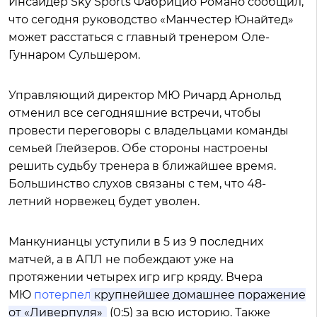
Инсайдер Sky Sports Фабрицио Романо сообщил,
что сегодня руководство «Манчестер Юнайтед»
может расстаться с главный тренером Оле-
Гуннаром Сульшером.
Управляющий директор МЮ Ричард Арнольд
отменил все сегодняшние встречи, чтобы
провести переговоры с владельцами команды
семьей Глейзеров. Обе стороны настроены
решить судьбу тренера в ближайшее время.
Большинство слухов связаны с тем, что 48-
летний норвежец будет уволен.
Манкунианцы уступили в 5 из 9 последних
матчей, а в АПЛ не побеждают уже на
протяжении четырех игр игр кряду. Вчера
МЮ
потерпел
крупнейшее домашнее поражение
от «Ливерпуля»
(0:5) за всю историю. Также