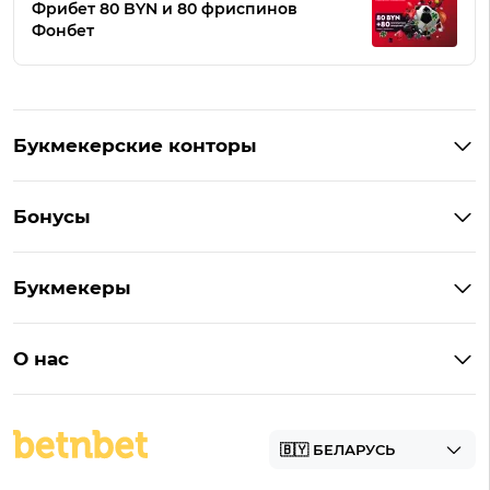
Фрибет 80 BYN и 80 фриспинов
Фонбет
Букмекерские конторы
Букмекеры Беларуси
Бонусы
Букмекеры на Андроид
Кешбэк
Букмекеры с бонусом
Букмекеры
Бонус на депозит
Букмекеры с приложениями
Betera
Промокоды
БК для ставок на киберспорт
О нас
Фонбет
Фрибеты
БК для ставок на футбол
Контакты
Винлайн
Промокоды Фонбет
Марафонбет
Бонусы Бетера