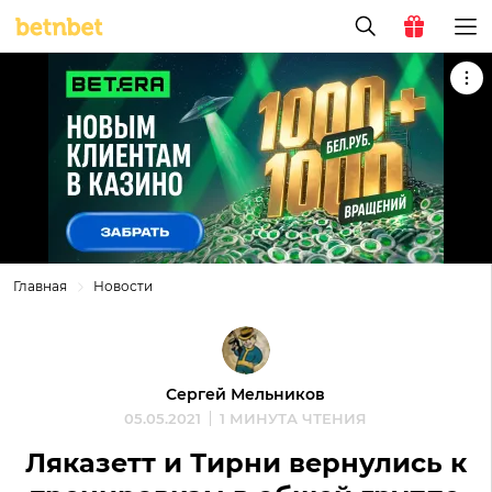
Главная
Новости
Сергей Мельников
05.05.2021
1 МИНУТА ЧТЕНИЯ
Ляказетт и Тирни вернулись к