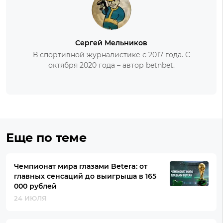
Сергей Мельников
В спортивной журналистике с 2017 года. С
октября 2020 года – автор betnbet.
Еще по теме
Чемпионат мира глазами Betera: от
главных сенсаций до выигрыша в 165
000 рублей
24 ИЮЛЯ