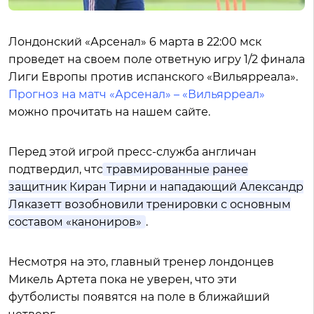
Лондонский «Арсенал» 6 марта в 22:00 мск
проведет на своем поле ответную игру 1/2 финала
Лиги Европы против испанского «Вильярреала».
Прогноз на матч «Арсенал» – «Вильярреал»
можно прочитать на нашем сайте.
Перед этой игрой пресс-служба англичан
подтвердил, что
травмированные ранее
защитник Киран Тирни и нападающий Александр
Ляказетт возобновили тренировки с основным
составом «канониров»
.
Несмотря на это, главный тренер лондонцев
Микель Артета пока не уверен, что эти
футболисты появятся на поле в ближайший