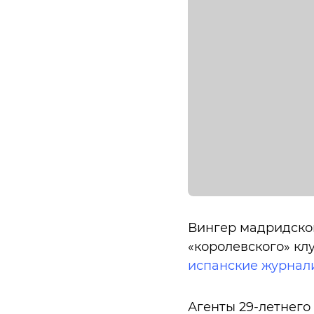
Вингер мадридског
«королевского» кл
испанские журнал
Агенты 29-летнего