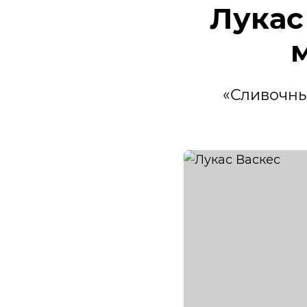
Лукас
«Сливочны