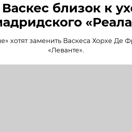
 Васкес близок к ух
мадридского «Реала
е» хотят заменить Васкеса Хорхе Де Ф
«Леванте».