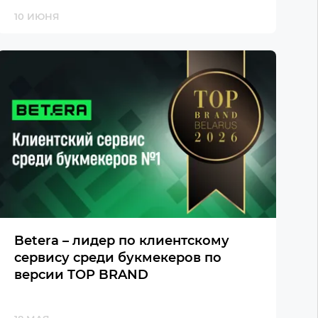
10 ИЮНЯ
Betera – лидер по клиентскому
сервису среди букмекеров по
версии TOP BRAND