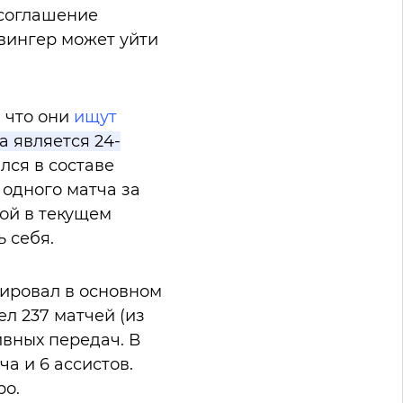
 соглашение
 вингер может уйти
 что они
ищут
 является 24-
лся в составе
и одного матча за
ой в текущем
 себя.
ировал в основном
ел 237 матчей (из
тивных передач. В
а и 6 ассистов.
ро.