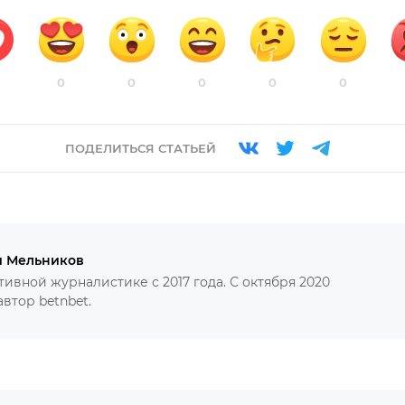
0
0
0
0
0
ПОДЕЛИТЬСЯ СТАТЬЕЙ
й Мельников
тивной журналистике с 2017 года. С октября 2020
автор betnbet.