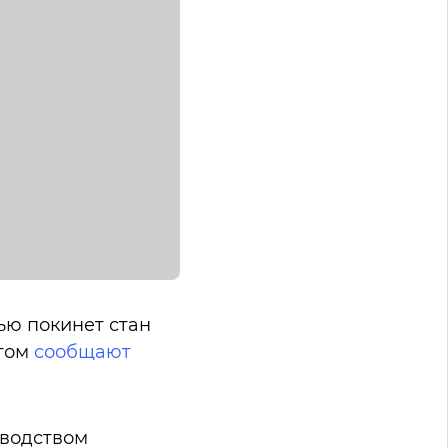
ью покинет стан
этом
сообщают
оводством