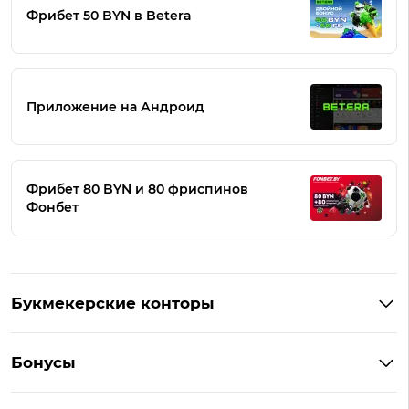
Фрибет 50 BYN в Betera
Приложение на Андроид
Фрибет 80 BYN и 80 фриспинов
Фонбет
Букмекерские конторы
Букмекеры Беларуси
Бонусы
Букмекеры на Андроид
Кешбэк
Букмекеры с бонусом