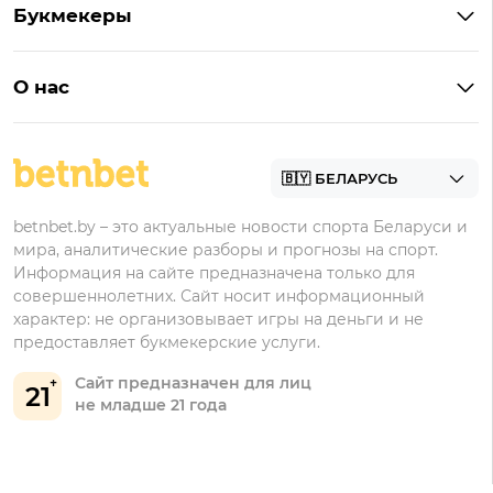
Букмекеры
Бонус на депозит
Букмекеры с приложениями
Betera
Промокоды
БК для ставок на киберспорт
О нас
Фонбет
Фрибеты
БК для ставок на футбол
Контакты
Винлайн
Промокоды Фонбет
Марафонбет
Бонусы Бетера
betnbet.by – это актуальные новости спорта Беларуси и
Бонусы Винлайн
мира, аналитические разборы и прогнозы на спорт.
Информация на сайте предназначена только для
совершеннолетних. Сайт носит информационный
характер: не организовывает игры на деньги и не
предоставляет букмекерские услуги.
Сайт предназначен для лиц
21
не младше 21 года