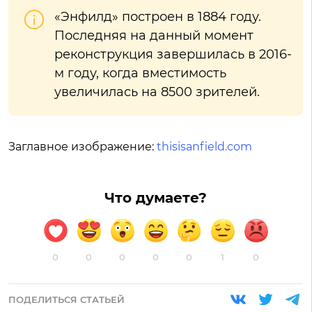
«Энфилд» построен в 1884 году.
Последняя на данный момент
реконструкция завершилась в 2016-
м году, когда вместимость
увеличилась на 8500 зрителей.
Заглавное изображение:
thisisanfield.com
Что думаете?
0
0
0
0
0
1
0
ПОДЕЛИТЬСЯ СТАТЬЕЙ