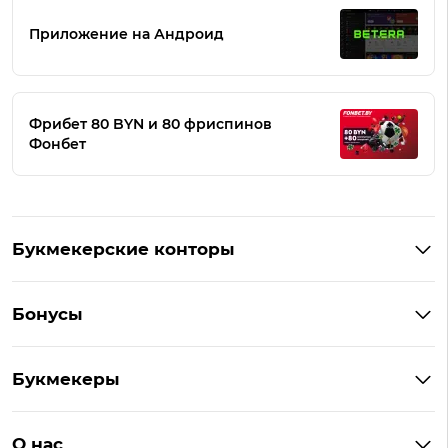
Приложение на Андроид
Фрибет 80 BYN и 80 фриспинов
Фонбет
Букмекерские конторы
Букмекеры Беларуси
Бонусы
Букмекеры на Андроид
Кешбэк
Букмекеры с бонусом
Букмекеры
Бонус на депозит
Букмекеры с приложениями
Betera
Промокоды
БК для ставок на киберспорт
О нас