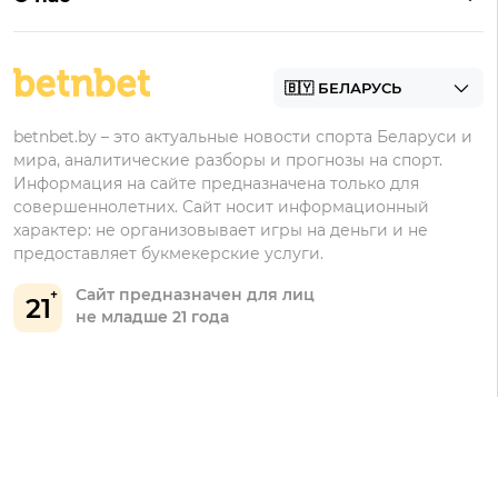
Фонбет
Фрибеты
БК для ставок на футбол
Контакты
Винлайн
Промокоды Фонбет
Марафонбет
Бонусы Бетера
betnbet.by – это актуальные новости спорта Беларуси и
Бонусы Винлайн
мира, аналитические разборы и прогнозы на спорт.
Информация на сайте предназначена только для
совершеннолетних. Сайт носит информационный
характер: не организовывает игры на деньги и не
предоставляет букмекерские услуги.
Сайт предназначен для лиц
21
не младше 21 года