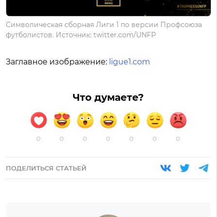
Символическая сборная Лиги 1 по версии Профсоюза
футболистов. Источник: twitter.com/UNFP
Заглавное изображение:
ligue1.com
Что думаете?
0
0
0
0
0
0
0
ПОДЕЛИТЬСЯ СТАТЬЕЙ