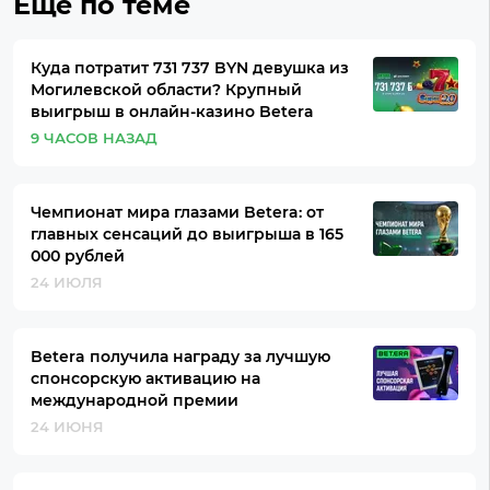
Еще по теме
Куда потратит 731 737 BYN девушка из
Могилевской области? Крупный
выигрыш в онлайн-казино Betera
9 ЧАСОВ НАЗАД
Чемпионат мира глазами Betera: от
главных сенсаций до выигрыша в 165
000 рублей
24 ИЮЛЯ
Betera получила награду за лучшую
спонсорскую активацию на
международной премии
24 ИЮНЯ