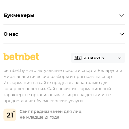
Букмекеры на Андроид
Кешбэк
Букмекеры с бонусом
Букмекеры
Бонус на депозит
Букмекеры с приложениями
Betera
Промокоды
БК для ставок на киберспорт
О нас
Фонбет
Фрибеты
БК для ставок на футбол
Контакты
Винлайн
Промокоды Фонбет
Марафонбет
Бонусы Бетера
betnbet.by – это актуальные новости спорта Беларуси и
Бонусы Винлайн
мира, аналитические разборы и прогнозы на спорт.
Информация на сайте предназначена только для
совершеннолетних. Сайт носит информационный
характер: не организовывает игры на деньги и не
предоставляет букмекерские услуги.
Сайт предназначен для лиц
21
не младше 21 года