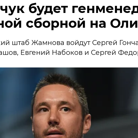
чук будет генмен
ной сборной на Ол
ий штаб Жамнова войдут Сергей Гонча
ашов, Евгений Набоков и Сергей Федо