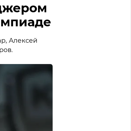
еджером
импиаде
р, Алексей
ров.