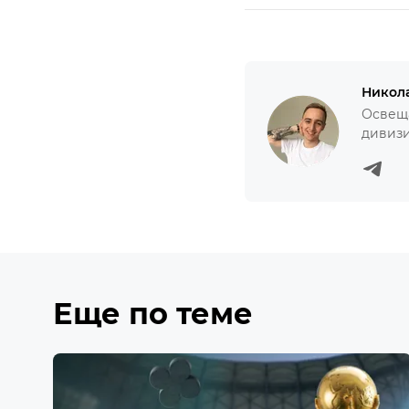
Никол
Освеща
дивизи
Еще по теме