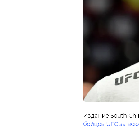
Издание South Chi
бойцов UFC за вс