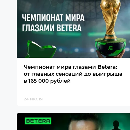
Чемпионат мира глазами Betera:
от главных сенсаций до выигрыша
в 165 000 рублей
24 ИЮЛЯ