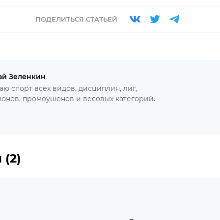
ПОДЕЛИТЬСЯ СТАТЬЕЙ
ай Зеленкин
ю спорт всех видов, дисциплин, лиг,
онов, промоушенов и весовых категорий.
(2)
1