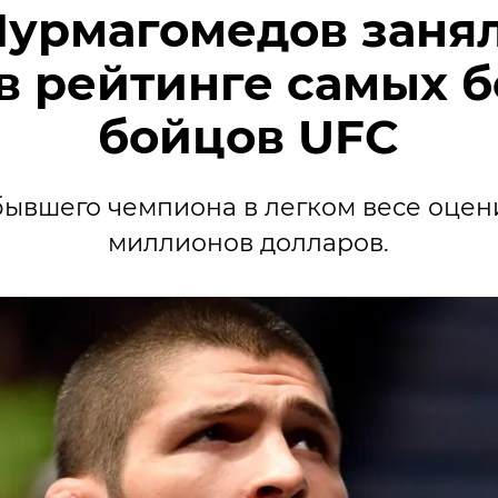
Нурмагомедов занял
в рейтинге самых 
бойцов UFC
бывшего чемпиона в легком весе оцени
миллионов долларов.