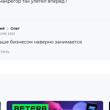
макрегор так улетел вперед?
гей
Олег
ЮЛЯ 2021
ьше бизнесом наверно занимается
ЕТИТЬ