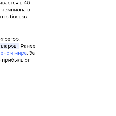
ивается в 40
с-чемпиона в
ентр боевых
кгрегор.
лларов.
Ранее
меном мира
. За
– прибыль от