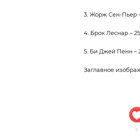
3. Жорж Сен-Пьер –
4. Брок Леснар – 25
5. Би Джей Пенн – 
Заглавное изобра
0