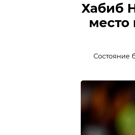
Хабиб 
место 
Состояние 