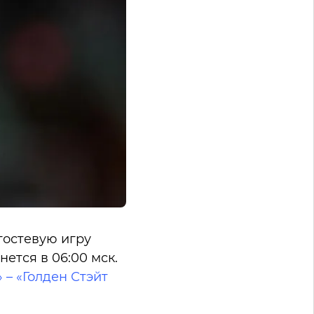
гостевую игру
ется в 06:00 мск.
 – «Голден Стэйт