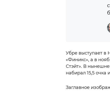
с
б
Убре выступает в Н
«Финикс», а в ноя
Стэйт». В нынешне
набирал 15,5 очка и
Заглавное изобра