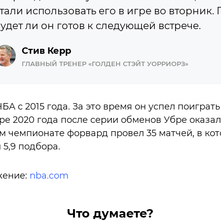
тали использовать его в игре во вторник.
удет ли он готов к следующей встрече.
Стив Керр
ГЛАВНЫЙ ТРЕНЕР «ГОЛДЕН СТЭЙТ УОРРИОРЗ»
БА с 2015 года. За это время он успел поиграт
бре 2020 года после серии обменов Убре оказал
м чемпионате форвард провел 35 матчей, в ко
 5,9 подбора.
жение:
nba.com
Что думаете?