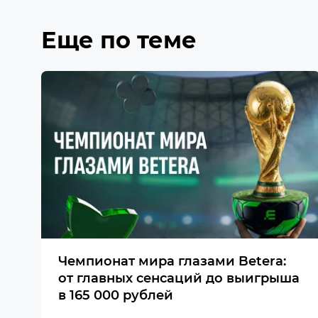
Еще по теме
Чемпионат мира глазами Betera:
от главных сенсаций до выигрыша
в 165 000 рублей