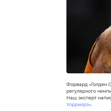
Форвард «Голден С
регулярного чемпи
Наш эксперт напи
Уорриорз»
.