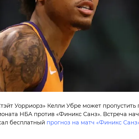
тэйт Уорриорз» Келли Убре может пропустить 
оната НБА против «Финикс Санз». Встреча начн
сал бесплатный
прогноз на матч «Финикс Санз»