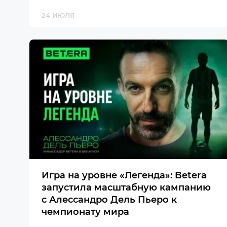
24 ИЮЛЯ
Игра на уровне «Легенда»: Betera
запустила масштабную кампанию
с Алессандро Дель Пьеро к
чемпионату мира