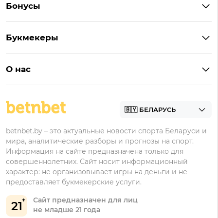
Бонусы
Букмекеры на Андроид
Кешбэк
Букмекеры с бонусом
Букмекеры
Бонус на депозит
Букмекеры с приложениями
Betera
Промокоды
БК для ставок на киберспорт
О нас
Фонбет
Фрибеты
БК для ставок на футбол
Контакты
Винлайн
Промокоды Фонбет
Марафонбет
Бонусы Бетера
betnbet.by – это актуальные новости спорта Беларуси и
Бонусы Винлайн
мира, аналитические разборы и прогнозы на спорт.
Информация на сайте предназначена только для
совершеннолетних. Сайт носит информационный
характер: не организовывает игры на деньги и не
предоставляет букмекерские услуги.
Сайт предназначен для лиц
21
не младше 21 года