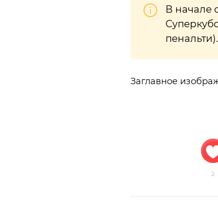
В начале 
Суперкубо
пенальти).
Заглавное изображ
2