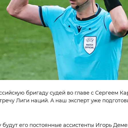
сийскую бригаду судей во главе с Сергеем К
речу Лиги наций. А наш эксперт уже подгото
 будут его постоянные ассистенты Игорь Дем