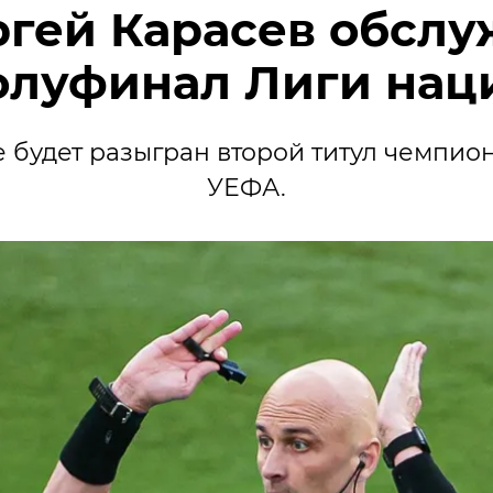
ргей Карасев обслу
олуфинал Лиги нац
е будет разыгран второй титул чемпио
УЕФА.