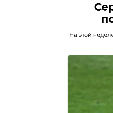
Се
п
На этой недел