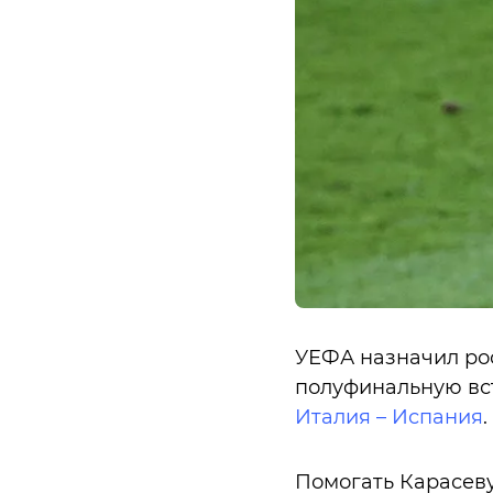
УЕФА назначил рос
полуфинальную вст
Италия – Испания
.
Помогать Карасеву