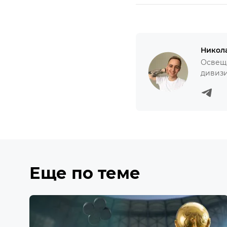
Никол
Освеща
дивизи
Еще по теме