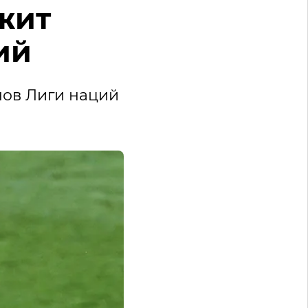
жит
ий
нов Лиги наций