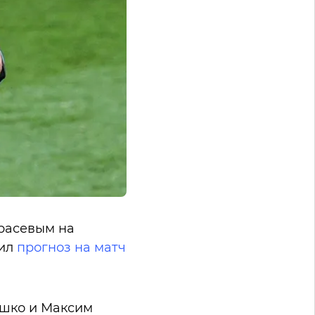
арасевым на
вил
прогноз на матч
ешко и Максим