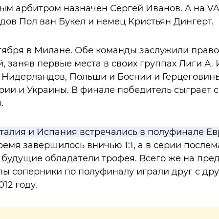
ым арбитром назначен Сергей Иванов. А на VA
дов Пол ван Букел и немец Кристьян Дингерт.
тября в Милане. Обе команды заслужили право 
, заняв первые места в своих группах Лиги А.
 Нидерландов, Польши и Боснии и Герцеговины
ии и Украины. В финале победитель сыграет с
.
талия и Испания встречались в полуфинале Ев
ремя завершилось вничью 1:1, а в серии после
 будущие обладатели трофея. Всего же на пр
ы соперники по полуфиналу играли друг с друг
12 году.