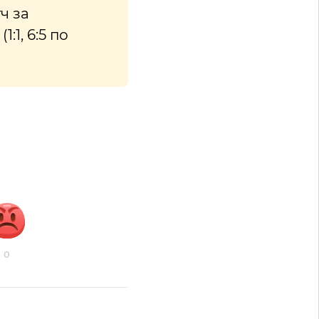
ч за
1, 6:5 по
0