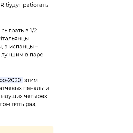
R будут работать
сыграть в 1/2
 Итальянцы
, а испанцы –
 лучшим в паре
ро-2020
этим
матчевых пенальти
едыдущих четырех
ом пять раз,