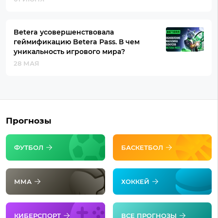
Betera усовершенствовала
геймификацию Betera Pass. В чем
уникальность игрового мира?
28 МАЯ
Прогнозы
ФУТБОЛ
БАСКЕТБОЛ
ММА
ХОККЕЙ
КИБЕРСПОРТ
ВСЕ ПРОГНОЗЫ