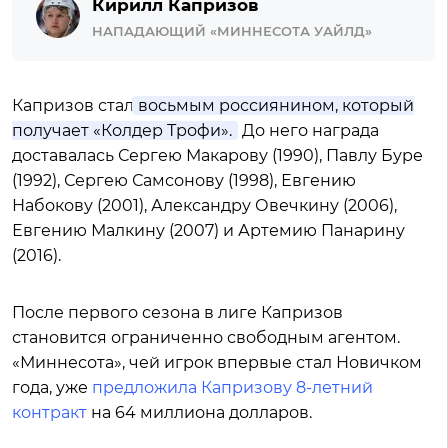
Кирилл Капризов
НАПАДАЮЩИЙ «МИННЕСОТА УАЙЛД»
Капризов стал
восьмым россиянином, который
получает «Колдер Трофи».
До него награда
доставалась Сергею Макарову (1990), Павлу Буре
(1992), Сергею Самсонову (1998), Евгению
Набокову (2001), Александру Овечкину (2006),
Евгению Малкину (2007) и Артемию Панарину
(2016).
После первого сезона в лиге Капризов
становится ограниченно свободным агентом.
«Миннесота», чей игрок впервые стал Новичком
года, уже
предложила Капризову 8-летний
контракт
на 64 миллиона долларов.