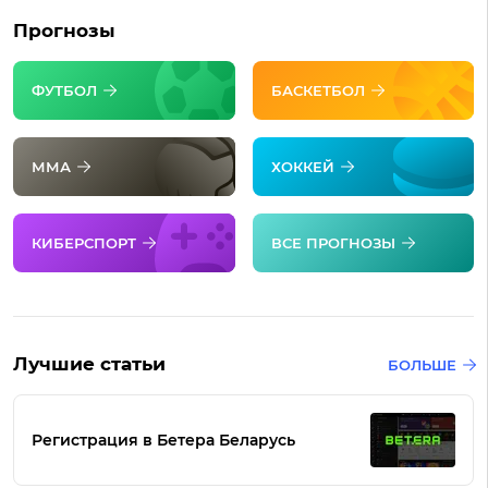
Прогнозы
ФУТБОЛ
БАСКЕТБОЛ
ММА
ХОККЕЙ
КИБЕРСПОРТ
ВСЕ ПРОГНОЗЫ
Лучшие статьи
БОЛЬШЕ
Регистрация в Бетера Беларусь