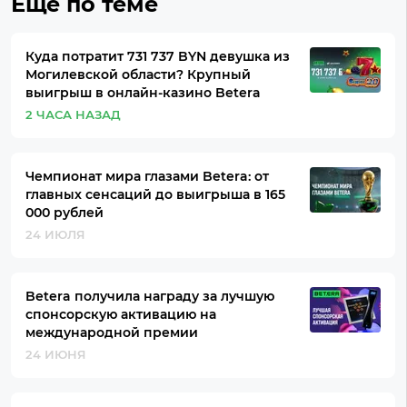
Еще по теме
Куда потратит 731 737 BYN девушка из
Могилевской области? Крупный
выигрыш в онлайн-казино Betera
2 ЧАСА НАЗАД
Чемпионат мира глазами Betera: от
главных сенсаций до выигрыша в 165
000 рублей
24 ИЮЛЯ
Betera получила награду за лучшую
спонсорскую активацию на
международной премии
24 ИЮНЯ