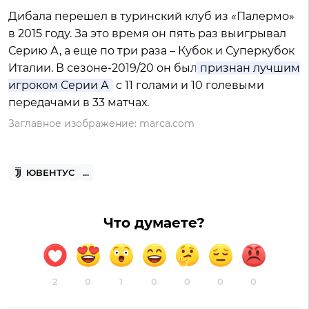
Дибала перешел в туринский клуб из «Палермо»
в 2015 году. За это время он пять раз выигрывал
Серию А, а еще по три раза – Кубок и Суперкубок
Италии. В сезоне-2019/20 он был
признан лучшим
игроком Серии А
с 11 голами и 10 голевыми
передачами в 33 матчах.
Заглавное изображение: marca.com
ЮВЕНТУС
...
Что думаете?
2
0
1
0
0
0
0