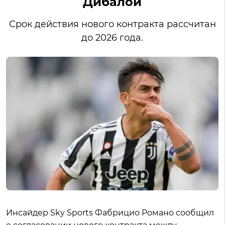
Дибалой
Срок действия нового контракта рассчитан
до 2026 года.
Инсайдер Sky Sports Фабрицио Романо сообщил