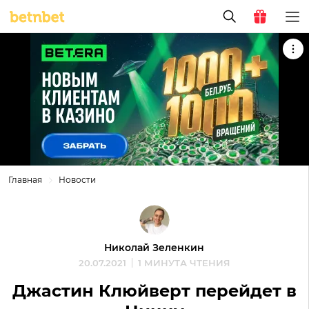
Главная
Новости
Николай Зеленкин
20.07.2021
1 МИНУТА ЧТЕНИЯ
Джастин Клюйверт перейдет в