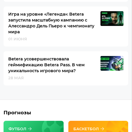
Игра на уровне «Легенда»: Betera
запустила масштабную кампанию с
Алессандро Дель Пьеро к чемпионату
мира
01 ИЮНЯ
Betera усовершенствовала
геймификацию Betera Pass. В чем
уникальность игрового мира?
28 МАЯ
Прогнозы
ФУТБОЛ
БАСКЕТБОЛ