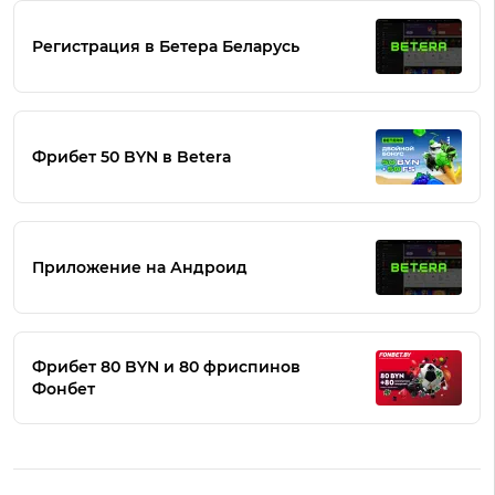
Регистрация в Бетера Беларусь
Фрибет 50 BYN в Betera
Приложение на Андроид
Фрибет 80 BYN и 80 фриспинов
Фонбет