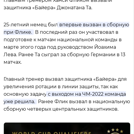
главным тренером Ханси Фликом вызвали
защитника «Байера» Джонатана Та.
25-летний немец был
впервые вызван в сборную
при Флике.
В последний раз он участвовал в
подготовке к матчам национальной команды в
марте этого года под руководством Йоахима
Лева. Ранее Та сыграл за сборную Германии в 13
матчах.
Главный тренер вызвал защитника «Байера» для
увеличения ротации в линии защиты, так как
основную задачу
с выходом на ЧМ-2022 команда
уже решила.
Ранее Флик вызвал в национальную
сборную четверых центральных защитников.