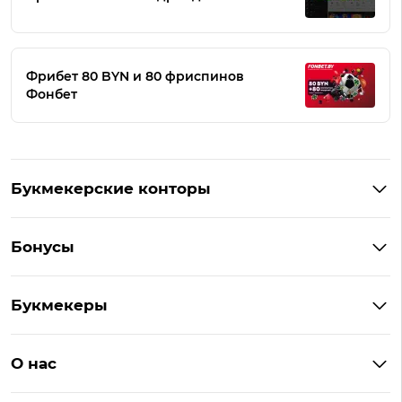
Фрибет 80 BYN и 80 фриспинов
Фонбет
Букмекерские конторы
Букмекеры Беларуси
Бонусы
Букмекеры на Андроид
Кешбэк
Букмекеры с бонусом
Букмекеры
Бонус на депозит
Букмекеры с приложениями
Betera
Промокоды
БК для ставок на киберспорт
О нас
Фонбет
Фрибеты
БК для ставок на футбол
Контакты