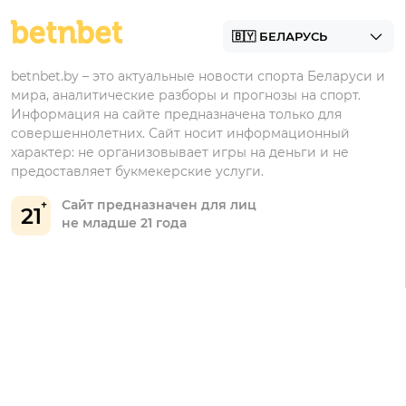
Винлайн
Промокоды Фонбет
Марафонбет
Бонусы Бетера
betnbet.by – это актуальные новости спорта Беларуси и
Бонусы Винлайн
мира, аналитические разборы и прогнозы на спорт.
Информация на сайте предназначена только для
совершеннолетних. Сайт носит информационный
характер: не организовывает игры на деньги и не
предоставляет букмекерские услуги.
Сайт предназначен для лиц
21
не младше 21 года