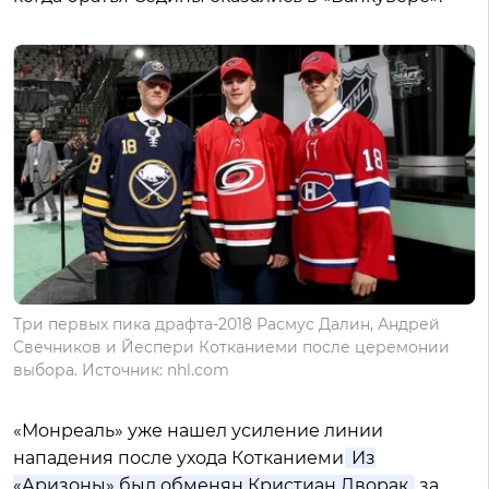
Три первых пика драфта-2018 Расмус Далин, Андрей
Свечников и Йеспери Котканиеми после церемонии
выбора. Источник: nhl.com
«Монреаль» уже нашел усиление линии
нападения после ухода
Котканиеми.
Из
«Аризоны» был обменян Кристиан Дворак
за