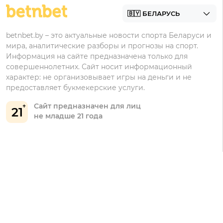
Промокоды Фонбет
Марафонбет
Бонусы Бетера
betnbet.by – это актуальные новости спорта Беларуси и
Бонусы Винлайн
мира, аналитические разборы и прогнозы на спорт.
Информация на сайте предназначена только для
совершеннолетних. Сайт носит информационный
характер: не организовывает игры на деньги и не
предоставляет букмекерские услуги.
Сайт предназначен для лиц
21
не младше 21 года