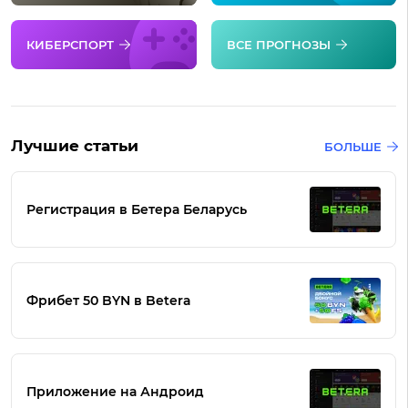
КИБЕРСПОРТ
ВСЕ ПРОГНОЗЫ
Лучшие статьи
БОЛЬШЕ
Регистрация в Бетера Беларусь
Фрибет 50 BYN в Betera
Приложение на Андроид