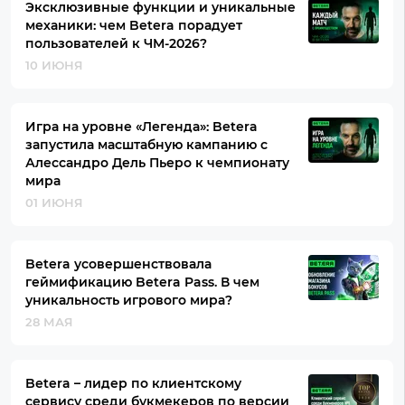
Эксклюзивные функции и уникальные
механики: чем Betera порадует
пользователей к ЧМ-2026?
10 ИЮНЯ
Игра на уровне «Легенда»: Betera
запустила масштабную кампанию с
Алессандро Дель Пьеро к чемпионату
мира
01 ИЮНЯ
Betera усовершенствовала
геймификацию Betera Pass. В чем
уникальность игрового мира?
28 МАЯ
Betera – лидер по клиентскому
сервису среди букмекеров по версии