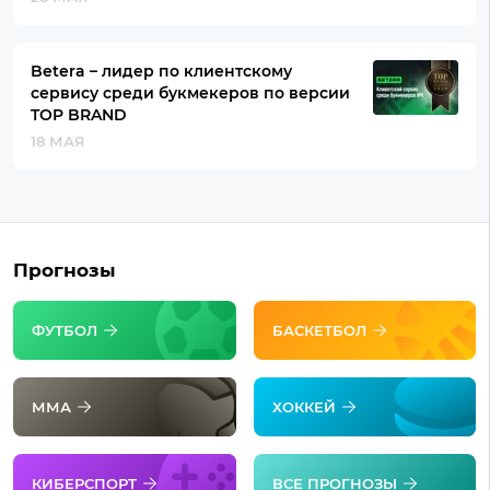
Betera – лидер по клиентскому
сервису среди букмекеров по версии
TOP BRAND
18 МАЯ
Прогнозы
ФУТБОЛ
БАСКЕТБОЛ
ММА
ХОККЕЙ
КИБЕРСПОРТ
ВСЕ ПРОГНОЗЫ