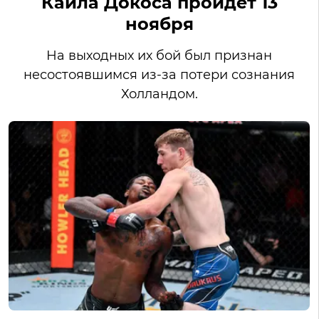
Кайла Докоса пройдет 13
ноября
На выходных их бой был признан
несостоявшимся из-за потери сознания
Холландом.