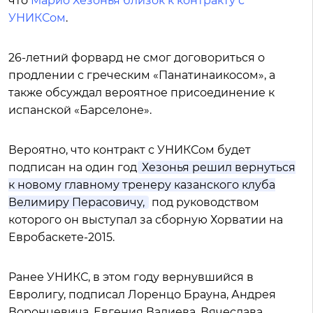
что
Марио Хезонья близок к контракту с
УНИКСом
.
26-летний форвард не смог договориться о
продлении с греческим «Панатинаикосом», а
также обсуждал вероятное присоединение к
испанской «Барселоне».
Вероятно, что контракт с УНИКСом будет
подписан на один год.
Хезонья решил вернуться
к новому главному тренеру казанского клуба
Велимиру Перасовичу,
под руководством
которого он выступал за сборную Хорватии на
Евробаскете-2015.
Ранее УНИКС, в этом году вернувшийся в
Евролигу, подписал Лоренцо Брауна, Андрея
Воронцевича, Евгения Валиева, Вячеслава