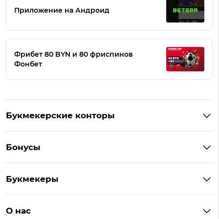
Приложение на Андроид
Фрибет 80 BYN и 80 фриспинов
Фонбет
Букмекерские конторы
Букмекеры Беларуси
Бонусы
Букмекеры на Андроид
Кешбэк
Букмекеры с бонусом
Букмекеры
Бонус на депозит
Букмекеры с приложениями
Betera
Промокоды
БК для ставок на киберспорт
О нас
Фонбет