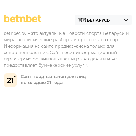
Фрибеты
БК для ставок на футбол
Контакты
Винлайн
Промокоды Фонбет
Марафонбет
Бонусы Бетера
betnbet.by – это актуальные новости спорта Беларуси и
Бонусы Винлайн
мира, аналитические разборы и прогнозы на спорт.
Информация на сайте предназначена только для
совершеннолетних. Сайт носит информационный
характер: не организовывает игры на деньги и не
предоставляет букмекерские услуги.
Сайт предназначен для лиц
21
не младше 21 года