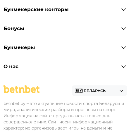
Букмекерские конторы
Букмекеры Беларуси
Бонусы
Букмекеры на Андроид
Кешбэк
Букмекеры с бонусом
Букмекеры
Бонус на депозит
Букмекеры с приложениями
Betera
Промокоды
БК для ставок на киберспорт
О нас
Фонбет
Фрибеты
БК для ставок на футбол
Контакты
Винлайн
Промокоды Фонбет
Марафонбет
Бонусы Бетера
betnbet.by – это актуальные новости спорта Беларуси и
Бонусы Винлайн
мира, аналитические разборы и прогнозы на спорт.
Информация на сайте предназначена только для
совершеннолетних. Сайт носит информационный
характер: не организовывает игры на деньги и не