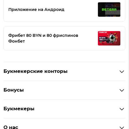
Приложение на Андроид
Фрибет 80 BYN и 80 фриспинов
Фонбет
Букмекерские конторы
Букмекеры Беларуси
Бонусы
Букмекеры на Андроид
Кешбэк
Букмекеры с бонусом
Букмекеры
Бонус на депозит
Букмекеры с приложениями
Betera
Промокоды
БК для ставок на киберспорт
О нас