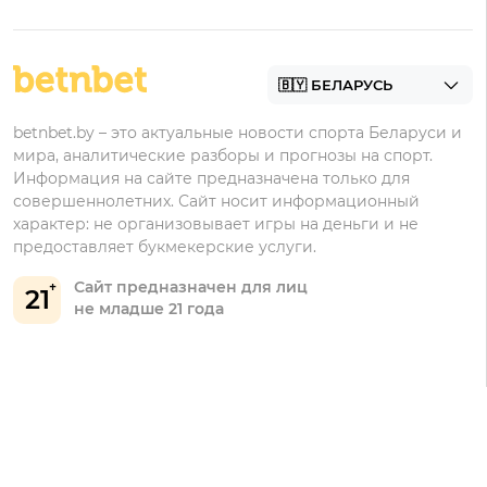
Фонбет
Фрибеты
БК для ставок на футбол
Контакты
Винлайн
Промокоды Фонбет
Марафонбет
Бонусы Бетера
betnbet.by – это актуальные новости спорта Беларуси и
Бонусы Винлайн
мира, аналитические разборы и прогнозы на спорт.
Информация на сайте предназначена только для
совершеннолетних. Сайт носит информационный
характер: не организовывает игры на деньги и не
предоставляет букмекерские услуги.
Сайт предназначен для лиц
21
не младше 21 года