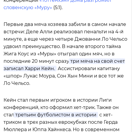
конференций
«Тоттенхэм» дома разгромил
словенскую «Муру»
(5:1).
Первые два мяча хозяева забили в самом начале
встречи: Деле Алли реализовал пенальти на 4-й
минуте, а еще через четыре Джованни Ло Чельсо
удвоил преимущество. В начале второго тайма
Жига Коус из «Муры» отыграл один мяч, но в
последние 20 минут сразу
три мяча на свой счет
записал Харри Кейн.
Ассистировали капитану
«шпор» Лукас Моура, Сон Хын Мини и все тот же
Ло Чельсо.
Кейн стал первым игроком в истории Лиги
конференций, кто оформил хет-трик. Также он
стал
третьим футболистом в истории
с хет-
триком в трех разных еврокубках после Герда
Мюллера и Юппа Хайнкеса. Но в современном