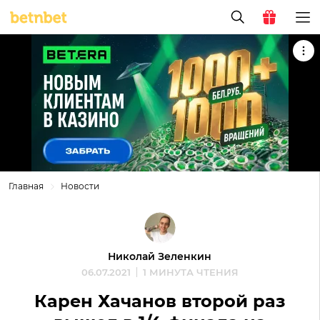
Главная
Новости
Николай Зеленкин
06.07.2021
1 МИНУТА ЧТЕНИЯ
Карен Хачанов второй раз