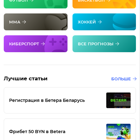
ФУТБОЛ
БАСКЕТБОЛ
ММА
ХОККЕЙ
КИБЕРСПОРТ
ВСЕ ПРОГНОЗЫ
Лучшие статьи
БОЛЬШЕ
Регистрация в Бетера Беларусь
Фрибет 50 BYN в Betera