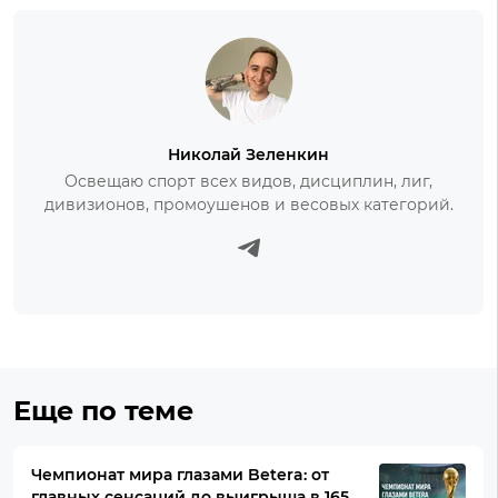
Николай Зеленкин
Освещаю спорт всех видов, дисциплин, лиг,
дивизионов, промоушенов и весовых категорий.
Еще по теме
Чемпионат мира глазами Betera: от
главных сенсаций до выигрыша в 165