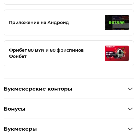
Приложение на Андроид
Фрибет 80 BYN и 80 фриспинов
Фонбет
Букмекерские конторы
Букмекеры Беларуси
Бонусы
Букмекеры на Андроид
Кешбэк
Букмекеры с бонусом
Букмекеры
Бонус на депозит
Букмекеры с приложениями