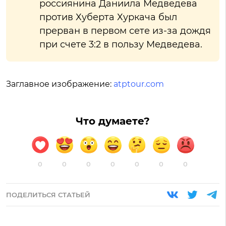
россиянина Даниила Медведева
против Хуберта Хуркача был
прерван в первом сете из-за дождя
при счете 3:2 в пользу Медведева.
Заглавное изображение:
atptour.com
Что думаете?
0
0
0
0
0
0
0
ПОДЕЛИТЬСЯ СТАТЬЕЙ