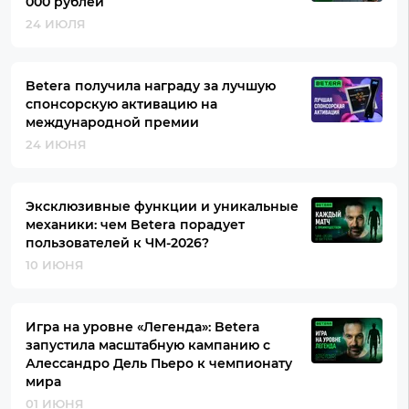
000 рублей
24 ИЮЛЯ
Betera получила награду за лучшую
спонсорскую активацию на
международной премии
24 ИЮНЯ
Эксклюзивные функции и уникальные
механики: чем Betera порадует
пользователей к ЧМ-2026?
10 ИЮНЯ
Игра на уровне «Легенда»: Betera
запустила масштабную кампанию с
Алессандро Дель Пьеро к чемпионату
мира
01 ИЮНЯ