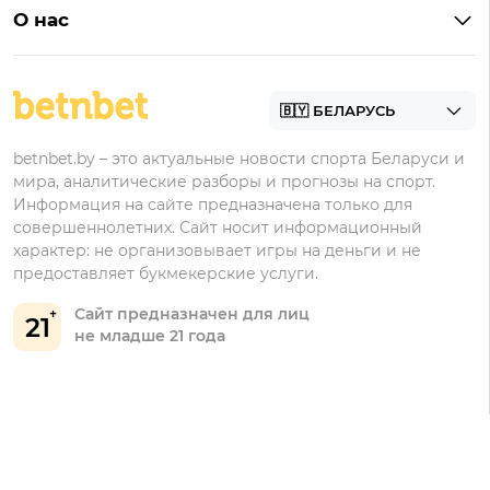
Промокоды
БК для ставок на киберспорт
О нас
Фонбет
Фрибеты
БК для ставок на футбол
Контакты
Винлайн
Промокоды Фонбет
Марафонбет
Бонусы Бетера
betnbet.by – это актуальные новости спорта Беларуси и
Бонусы Винлайн
мира, аналитические разборы и прогнозы на спорт.
Информация на сайте предназначена только для
совершеннолетних. Сайт носит информационный
характер: не организовывает игры на деньги и не
предоставляет букмекерские услуги.
Сайт предназначен для лиц
21
не младше 21 года