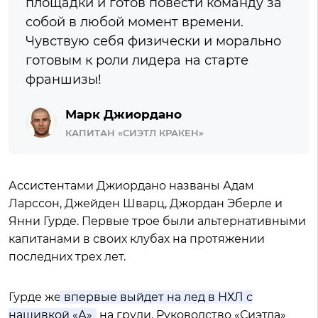
площадки и готов повести команду за
собой в любой момент времени.
Чувствую себя физически и морально
готовым к роли лидера на старте
франшизы!
Марк Джиордано
КАПИТАН «СИЭТЛ КРАКЕН»
Ассистентами Джиордано названы Адам
Ларссон, Джейден Шварц, Джордан Эберле и
Янни Гурде. Первые трое были альтернативными
капитанами в своих клубах на протяжении
последних трех лет.
Гурде же
впервые выйдет на лед в НХЛ с
нашивкой «А»
на груди. Руководство «Сиэтла»