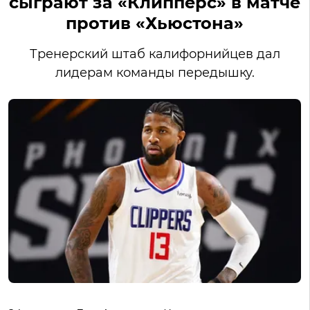
сыграют за «Клипперс» в матче
против «Хьюстона»
Тренерский штаб калифорнийцев дал
лидерам команды передышку.