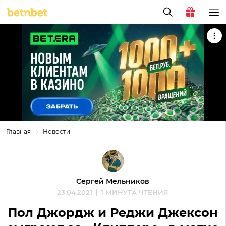
Главная
Новости
Сергей Мельников
23.04.2021
1 МИНУТА ЧТЕНИЯ
Пол Джордж и Реджи Джексон