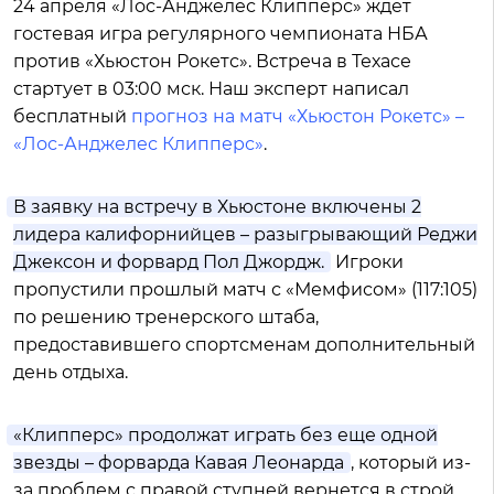
24 апреля «Лос-Анджелес Клипперс» ждет
гостевая игра регулярного чемпионата НБА
против «Хьюстон Рокетс». Встреча в Техасе
стартует в 03:00 мск. Наш эксперт написал
бесплатный
прогноз на матч «Хьюстон Рокетс» –
«Лос-Анджелес Клипперс»
.
В заявку на встречу в Хьюстоне включены 2
лидера калифорнийцев – разыгрывающий Реджи
Джексон и форвард Пол Джордж.
Игроки
пропустили прошлый матч с «Мемфисом» (117:105)
по решению тренерского штаба,
предоставившего спортсменам дополнительный
день отдыха.
«Клипперс» продолжат играть без еще одной
звезды – форварда Кавая Леонарда
, который из-
за проблем с правой ступней вернется в строй