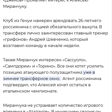
«Дженоа» проявляет интерес к Алексею
Миранчуку.
Клуб из Генуи намерен арендовать 26-летнего
россиянина с опцией обязательного выкупа. В
трансфере лично заинтересован главный тренер
«грифонов» Андрей Шевченко, который
возглавил команду в начале недели.
Также Миранчук интересен «Сассуоло»,
«Сампдории» и «Торино». Все они хотят усилить
позицию атакующего полузащитника
уже в
зимнее трансферное окно.
Агент россиянина
подтвердил, что Алексей хочет остаться в
итальянском чемпионате.
Миранчука не устраивает количество игрового
времени в «Аталанте». В нынешнем сезоне он