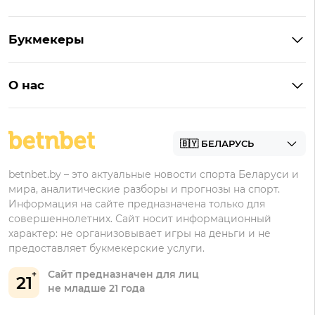
Букмекеры на Андроид
Кешбэк
Букмекеры с бонусом
Букмекеры
Бонус на депозит
Букмекеры с приложениями
Betera
Промокоды
БК для ставок на киберспорт
О нас
Фонбет
Фрибеты
БК для ставок на футбол
Контакты
Винлайн
Промокоды Фонбет
Марафонбет
Бонусы Бетера
betnbet.by – это актуальные новости спорта Беларуси и
Бонусы Винлайн
мира, аналитические разборы и прогнозы на спорт.
Информация на сайте предназначена только для
совершеннолетних. Сайт носит информационный
характер: не организовывает игры на деньги и не
предоставляет букмекерские услуги.
Сайт предназначен для лиц
21
не младше 21 года