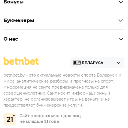
Бонусы
Букмекеры на Андроид
Кешбэк
Букмекеры с бонусом
Букмекеры
Бонус на депозит
Букмекеры с приложениями
Betera
Промокоды
БК для ставок на киберспорт
О нас
Фонбет
Фрибеты
БК для ставок на футбол
Контакты
Винлайн
Промокоды Фонбет
Марафонбет
Бонусы Бетера
betnbet.by – это актуальные новости спорта Беларуси и
Бонусы Винлайн
мира, аналитические разборы и прогнозы на спорт.
Информация на сайте предназначена только для
совершеннолетних. Сайт носит информационный
характер: не организовывает игры на деньги и не
предоставляет букмекерские услуги.
Сайт предназначен для лиц
21
не младше 21 года