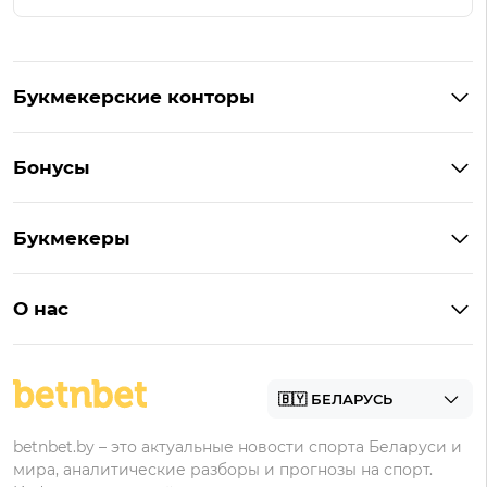
Букмекерские конторы
Букмекеры Беларуси
Бонусы
Букмекеры на Андроид
Кешбэк
Букмекеры с бонусом
Букмекеры
Бонус на депозит
Букмекеры с приложениями
Betera
Промокоды
БК для ставок на киберспорт
О нас
Фонбет
Фрибеты
БК для ставок на футбол
Контакты
Винлайн
Промокоды Фонбет
Марафонбет
Бонусы Бетера
betnbet.by – это актуальные новости спорта Беларуси и
Бонусы Винлайн
мира, аналитические разборы и прогнозы на спорт.