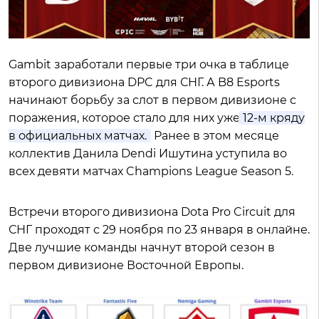
Gambit заработали первые три очка в таблице
второго дивизиона DPC для СНГ. А B8 Esports
начинают борьбу за слот в первом дивизионе с
поражения, которое стало для них уже
12-м кряду
в официальных матчах.
Ранее в этом месяце
коллектив Данила Dendi Ишутина уступила во
всех девяти матчах Champions League Season 5.
Встречи второго дивизиона Dota Pro Circuit для
СНГ проходят с 29 ноября по 23 января в онлайне.
Две лучшие команды начнут второй сезон в
первом дивизионе Восточной Европы.