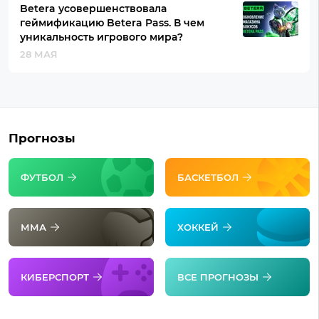
Betera усовершенствовала
геймификацию Betera Pass. В чем
уникальность игрового мира?
28 МАЯ
Прогнозы
ФУТБОЛ
БАСКЕТБОЛ
ММА
ХОККЕЙ
КИБЕРСПОРТ
ВСЕ ПРОГНОЗЫ