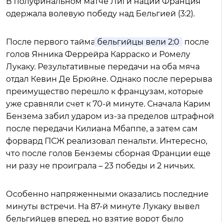
В полуфинальном матче Лиги наций Франция
одержала волевую победу над Бельгией (3:2).
После первого тайма
бельгийцы вели 2:0
после
голов Янника Феррейра Карраско и Ромелу
Лукаку. Результативные передачи на оба мяча
отдал Кевин Де Брюйне. Однако после перерыва
преимущество перешло к французам, которые
уже сравняли счет к 70-й минуте. Сначала Карим
Бензема забил ударом из-за пределов штрафной
после передачи Килиана Мбаппе, а затем сам
форвард ПСЖ реализовал пенальти. Интересно,
что после голов Бенземы сборная Франции еще
ни разу не проиграла – 23 победы и 2 ничьих.
Особенно напряженными оказались последние
минуты встречи. На 87-й минуте Лукаку вывел
бельгийцев вперед, но взятие ворот было