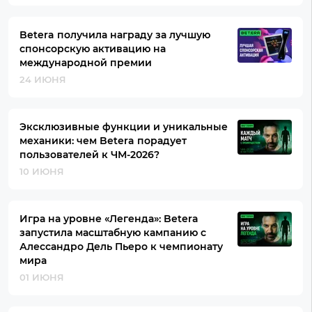
Betera получила награду за лучшую
спонсорскую активацию на
международной премии
24 ИЮНЯ
Эксклюзивные функции и уникальные
механики: чем Betera порадует
пользователей к ЧМ-2026?
10 ИЮНЯ
Игра на уровне «Легенда»: Betera
запустила масштабную кампанию с
Алессандро Дель Пьеро к чемпионату
мира
01 ИЮНЯ