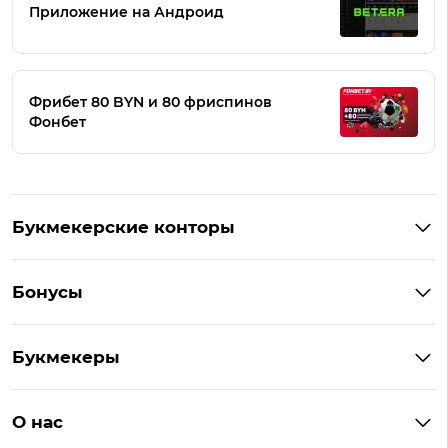
Приложение на Андроид
Фрибет 80 BYN и 80 фриспинов
Фонбет
Букмекерские конторы
Букмекеры Беларуси
Бонусы
Букмекеры на Андроид
Кешбэк
Букмекеры с бонусом
Букмекеры
Бонус на депозит
Букмекеры с приложениями
Betera
Промокоды
БК для ставок на киберспорт
О нас
Фонбет
Фрибеты