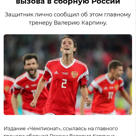
вызова в сборную России
Защитник лично сообщил об этом главному
тренеру Валерию Карпину.
Издание «Чемпионат», ссылаясь на главного