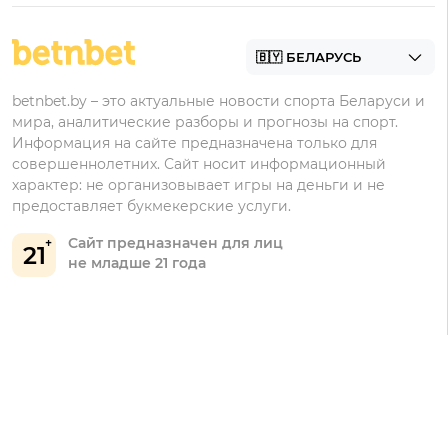
БК для ставок на футбол
Контакты
Винлайн
Промокоды Фонбет
Марафонбет
Бонусы Бетера
betnbet.by – это актуальные новости спорта Беларуси и
Бонусы Винлайн
мира, аналитические разборы и прогнозы на спорт.
Информация на сайте предназначена только для
совершеннолетних. Сайт носит информационный
характер: не организовывает игры на деньги и не
предоставляет букмекерские услуги.
Сайт предназначен для лиц
21
не младше 21 года