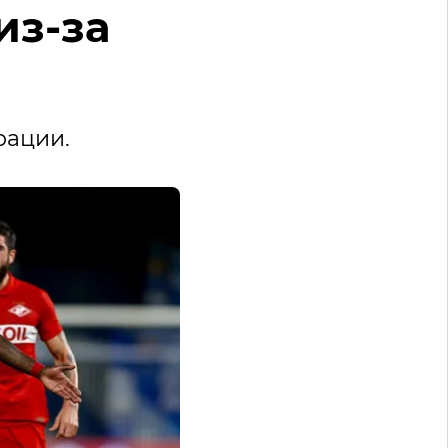
из-за
рации.