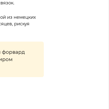
вязок.
ой из немецких
яцев, рискуя
и форвард
диром