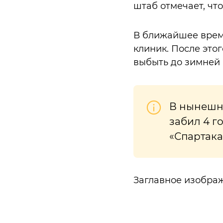
штаб отмечает, чт
В ближайшее время
клиник. После это
выбыть до зимней 
В нынешн
забил 4 г
«Спартака
Заглавное изобра