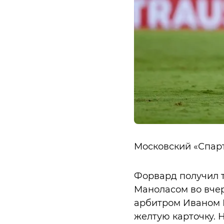
Московский «Спар
Форвард получил т
Маноласом во вчер
арбитром Иваном 
желтую карточку. 