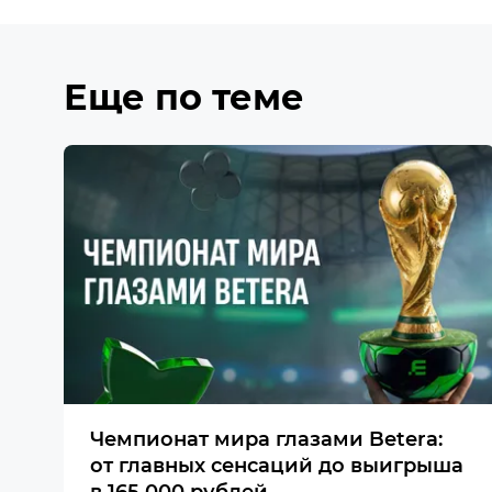
Еще по теме
Чемпионат мира глазами Betera:
от главных сенсаций до выигрыша