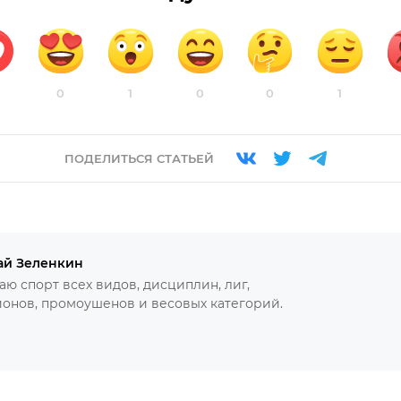
0
1
0
0
1
ПОДЕЛИТЬСЯ СТАТЬЕЙ
ай Зеленкин
ю спорт всех видов, дисциплин, лиг,
онов, промоушенов и весовых категорий.