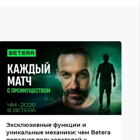
Эксклюзивные функции и
уникальные механики: чем Betera