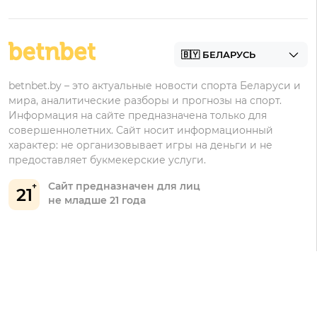
Фонбет
Фрибеты
БК для ставок на футбол
Контакты
Винлайн
Промокоды Фонбет
Марафонбет
Бонусы Бетера
betnbet.by – это актуальные новости спорта Беларуси и
Бонусы Винлайн
мира, аналитические разборы и прогнозы на спорт.
Информация на сайте предназначена только для
совершеннолетних. Сайт носит информационный
характер: не организовывает игры на деньги и не
предоставляет букмекерские услуги.
Сайт предназначен для лиц
21
не младше 21 года