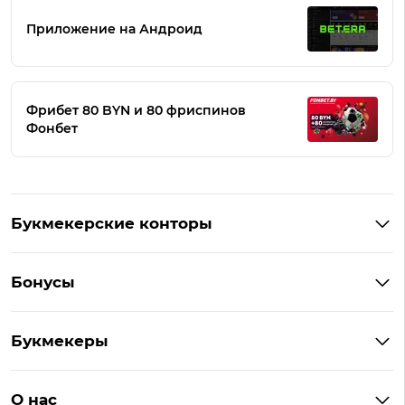
Приложение на Андроид
Фрибет 80 BYN и 80 фриспинов
Фонбет
Букмекерские конторы
Букмекеры Беларуси
Бонусы
Букмекеры на Андроид
Кешбэк
Букмекеры с бонусом
Букмекеры
Бонус на депозит
Букмекеры с приложениями
Betera
Промокоды
БК для ставок на киберспорт
О нас