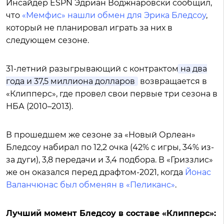
Инсайдер ESPN Эдриан Воджнаровски сообщил,
что
«Мемфис» нашли обмен для Эрика Бледсоу
,
который не планировал играть за них в
следующем сезоне.
31-летний разыгрывающий с контрактом
на два
года и 37,5 миллиона долларов
возвращается в
«Клипперс», где провел свои первые три сезона в
НБА (2010–2013).
В прошедшем же сезоне за «Новый Орлеан»
Бледсоу набирал по 12,2 очка (42% с игры, 34% из-
за дуги), 3,8 передачи и 3,4 подбора. В «Гриззлис»
же он оказался перед драфтом-2021, когда
Йонас
Валанчюнас был обменян в «Пеликанс»
.
Лучший момент Бледсоу в составе «Клипперс»: