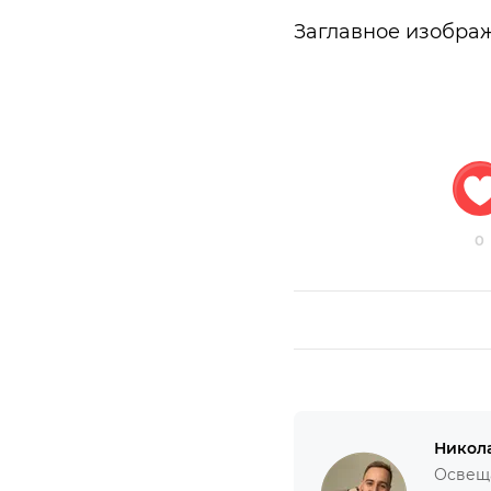
Заглавное изобра
0
Никол
Освеща