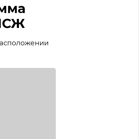
мма
 ПСЖ
расположении