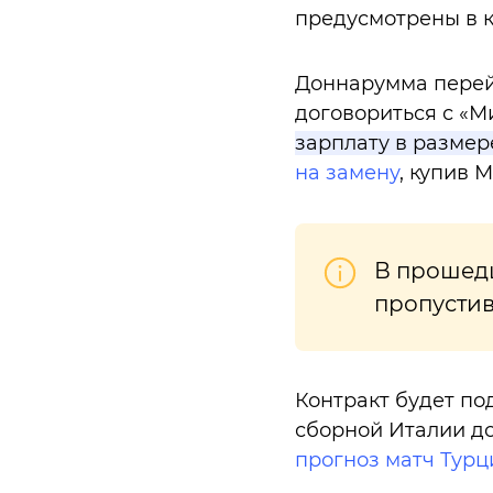
предусмотрены в к
Доннарумма перейд
договориться с «М
зарплату в размер
на замену
, купив 
В прошедш
пропустив
Контракт будет по
сборной Италии до
прогноз матч Турц