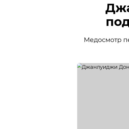
Дж
под
Медосмотр п