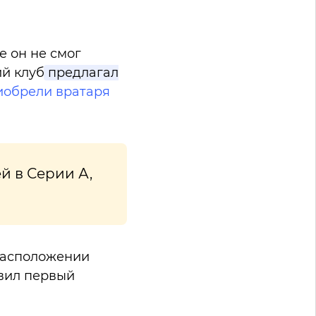
е он не смог
ий клуб
предлагал
иобрели вратаря
й в Серии А,
 расположении
овил первый