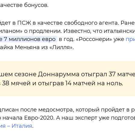
ачестве бонусов.
ет в ПСЖ в качестве свободного агента. Ране
иланом» о продлении. Известно, что итальянск
е 7 миллионов евро
в год. «Россонери» уже
пр
Майка Меньяна из «Лилля».
ем сезоне Доннарумма отыграл 37 матче
 38 мячей и отыграв 14 матчей на ноль.
дписан после медосмотра, который пройдет в
 начала Евро-2020. А наш эксперт уже подгот
ия – Италия
.