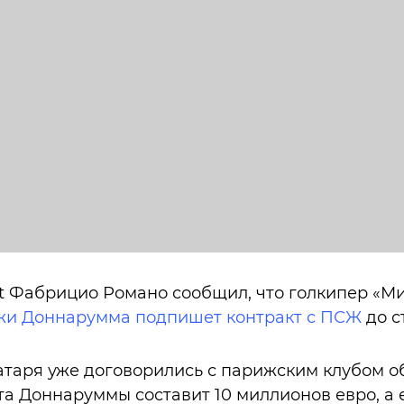
t Фабрицио Романо сообщил, что голкипер «М
и Доннарумма подпишет контракт с ПСЖ
до с
таря уже договорились с парижским клубом об
а Доннаруммы составит 10 миллионов евро, а 