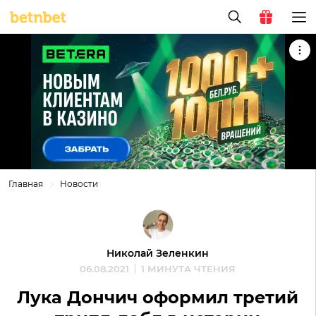
Главная
Новости
Николай Зеленкин
06.08.2021
1 МИНУТА ЧТЕНИЯ
Лука Дончич оформил третий