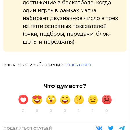
достижение в баскетболе, когда
один игрок в рамках матча
набирает двузначное число в трех
из пяти основных показателей
(очки, подборы, передачи, блок-
шоты и перехваты).
Заглавное изображение:
marca.com
Что думаете?
2
0
0
0
1
1
0
ПОДЕЛИТЬСЯ СТАТЬЕЙ