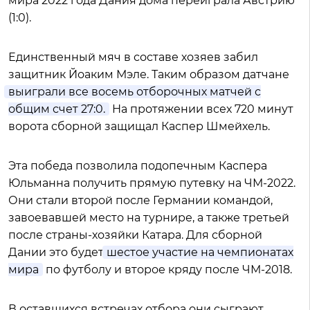
мира 2022 года Дания дома переиграла Австрию
(1:0).
Единственный мяч в составе хозяев забил
защитник Йоаким Мэле. Таким образом датчане
выиграли все восемь отборочных матчей с
общим счет 27:0.
На протяжении всех 720 минут
ворота сборной защищал Каспер Шмейхель.
Эта победа позволила подопечным Каспера
Юльманна получить прямую путевку на ЧМ-2022.
Они стали второй после Германии командой,
завоевавшей место на турнире, а также третьей
после страны-хозяйки Катара. Для сборной
Дании это будет
шестое участие на чемпионатах
мира
по футболу и второе кряду после ЧМ-2018.
В оставшихся встречах отбора они сыграют