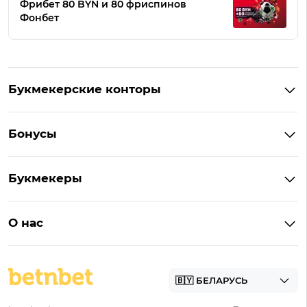
Фрибет 80 BYN и 80 фриспинов
Фонбет
Букмекерские конторы
Букмекеры Беларуси
Бонусы
Букмекеры на Андроид
Кешбэк
Букмекеры с бонусом
Букмекеры
Бонус на депозит
Букмекеры с приложениями
Betera
Промокоды
БК для ставок на киберспорт
О нас
Фонбет
Фрибеты
БК для ставок на футбол
Контакты
Винлайн
Промокоды Фонбет
Марафонбет
Бонусы Бетера