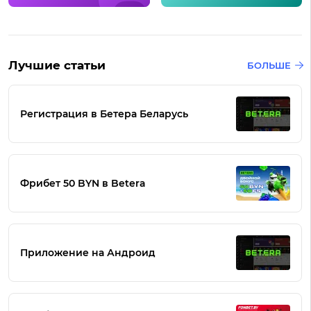
Лучшие статьи
БОЛЬШЕ
Регистрация в Бетера Беларусь
Фрибет 50 BYN в Betera
Приложение на Андроид