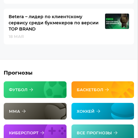
Betera – лидер по клиентскому
сервису среди букмекеров по версии
TOP BRAND
18 МАЯ
Прогнозы
ФУТБОЛ
БАСКЕТБОЛ
ММА
ХОККЕЙ
КИБЕРСПОРТ
ВСЕ ПРОГНОЗЫ