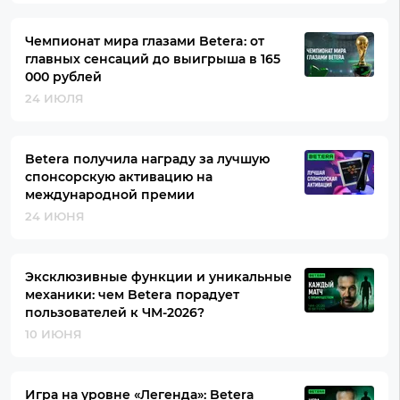
Чемпионат мира глазами Betera: от
главных сенсаций до выигрыша в 165
000 рублей
24 ИЮЛЯ
Betera получила награду за лучшую
спонсорскую активацию на
международной премии
24 ИЮНЯ
Эксклюзивные функции и уникальные
механики: чем Betera порадует
пользователей к ЧМ-2026?
10 ИЮНЯ
Игра на уровне «Легенда»: Betera