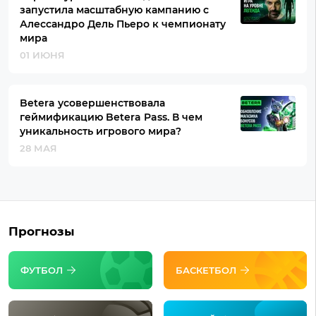
запустила масштабную кампанию с
Алессандро Дель Пьеро к чемпионату
мира
01 ИЮНЯ
Betera усовершенствовала
геймификацию Betera Pass. В чем
уникальность игрового мира?
28 МАЯ
Прогнозы
ФУТБОЛ
БАСКЕТБОЛ