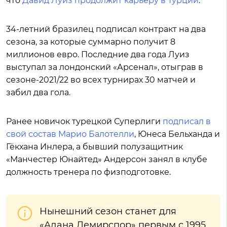
что
Давид Луиз продолжит карьеру в Турции
.
34-летний бразилец подписал контракт на два
сезона, за которые суммарно получит 8
миллионов евро. Последние два года Луиз
выступал за лондонский «Арсенал», отыграв в
сезоне-2021/22 во всех турнирах 30 матчей и
забил два гола.
Ранее новичок турецкой Суперлиги
подписал в
свой состав Марио Балотелли
, Юнеса Бельханда и
Гёкхана Инлера, а бывший полузащитник
«Манчестер Юнайтед» Андерсон занял в клубе
должность тренера по физподготовке.
Нынешний сезон станет для
«Адана Демирспор» первым с 1995