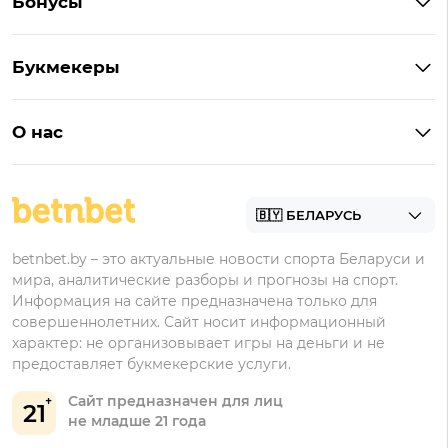
Бонусы
Букмекеры на Андроид
Кешбэк
Букмекеры с бонусом
Букмекеры
Бонус на депозит
Букмекеры с приложениями
Betera
Промокоды
БК для ставок на киберспорт
О нас
Фонбет
Фрибеты
БК для ставок на футбол
Контакты
Винлайн
Промокоды Фонбет
Марафонбет
Бонусы Бетера
betnbet.by – это актуальные новости спорта Беларуси и
Бонусы Винлайн
мира, аналитические разборы и прогнозы на спорт.
Информация на сайте предназначена только для
совершеннолетних. Сайт носит информационный
характер: не организовывает игры на деньги и не
предоставляет букмекерские услуги.
Сайт предназначен для лиц
21
не младше 21 года