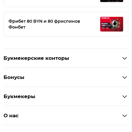
Фрибет 80 BYN и 80 фриспинов
Фонбет
Букмекерские конторы
Букмекеры Беларуси
Бонусы
Букмекеры на Андроид
Кешбэк
Букмекеры с бонусом
Букмекеры
Бонус на депозит
Букмекеры с приложениями
Betera
Промокоды
БК для ставок на киберспорт
О нас
Фонбет
Фрибеты
БК для ставок на футбол
Контакты
Винлайн