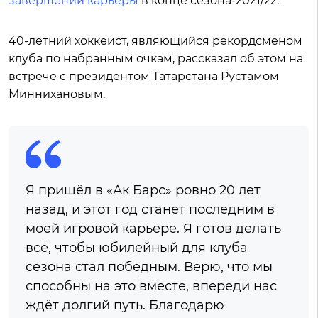
завершении карьеры
в конце сезона-2021/22.
40-летний хоккеист, являющийся рекордсменом
клуба по набранным очкам, рассказал об этом на
встрече с президентом Татарстана Рустамом
Миннихановым.
Я пришёл в «Ак Барс» ровно 20 лет
назад, и этот год станет последним в
моей игровой карьере. Я готов делать
всё, чтобы юбилейный для клуба
сезона стал победным. Верю, что мы
способны на это вместе, впереди нас
ждёт долгий путь. Благодарю