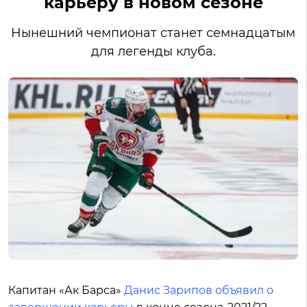
карьеру в новом сезоне
Нынешний чемпионат станет семнадцатым
для легенды клуба.
Капитан «Ак Барса»
Данис Зарипов объявил о