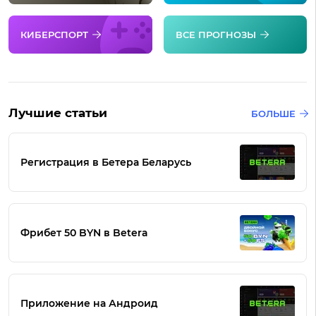
КИБЕРСПОРТ
ВСЕ ПРОГНОЗЫ
Лучшие статьи
БОЛЬШЕ
Регистрация в Бетера Беларусь
Фрибет 50 BYN в Betera
Приложение на Андроид