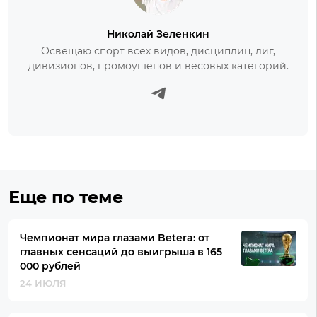
Николай Зеленкин
Освещаю спорт всех видов, дисциплин, лиг,
дивизионов, промоушенов и весовых категорий.
Еще по теме
Чемпионат мира глазами Betera: от
главных сенсаций до выигрыша в 165
000 рублей
24 ИЮЛЯ