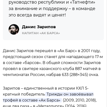
руководство республики и «Татнефти»
за внимание и поддержку – в команде
это всегда видят и ценят!
Данис Зарипов
КАПИТАН «АК БАРСА»
Данис Зарипов перешёл в «Ак Барс» в 2001 году,
предстоящий сезон станет для нападающего 17-м
в составе «барсов». В общей сложности Зарипов
провёл в свитере казанского клуба 887 матчей в
чемпионатах России, набрав 633 (288+345) очка.
Зарипов – единственный в истории КХЛ 5-
кратный победитель.
Трижды он завоёвывал
трофей в составе «Ак Барса»
(2009, 2010, 2018),
еще два раза – в «Металлурге» (2014, 2016).