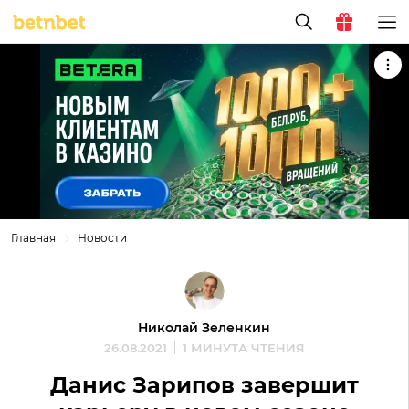
Главная
Новости
Николай Зеленкин
26.08.2021
1 МИНУТА ЧТЕНИЯ
Данис Зарипов завершит