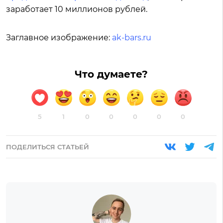
заработает 10 миллионов рублей.
Заглавное изображение:
ak-bars.ru
Что думаете?
5
1
0
0
0
0
0
ПОДЕЛИТЬСЯ СТАТЬЕЙ