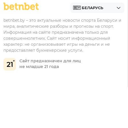
Промокоды Фонбет
Марафонбет
Бонусы Бетера
betnbet.by – это актуальные новости спорта Беларуси и
Бонусы Винлайн
мира, аналитические разборы и прогнозы на спорт.
Информация на сайте предназначена только для
совершеннолетних. Сайт носит информационный
характер: не организовывает игры на деньги и не
предоставляет букмекерские услуги.
Сайт предназначен для лиц
21
не младше 21 года