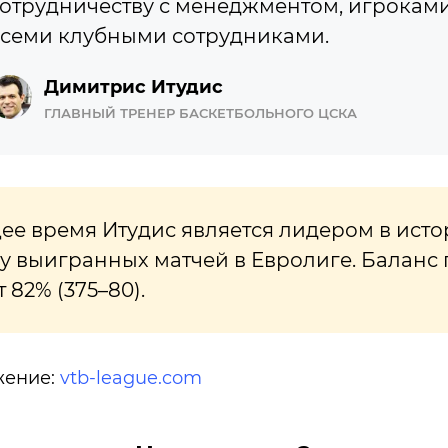
отрудничеству с менеджментом, игроками
семи клубными сотрудниками.
Димитрис Итудис
ГЛАВНЫЙ ТРЕНЕР БАСКЕТБОЛЬНОГО ЦСКА
ее время Итудис является лидером в ист
у выигранных матчей в Евролиге. Баланс
 82% (375–80).
жение:
vtb-league.com