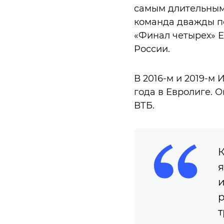
самым длительным 
команда дважды по
«Финал четырех» Е
России.
В 2016-м и 2019-м
года в Евролиге. 
ВТБ.
К
я
и
р
т