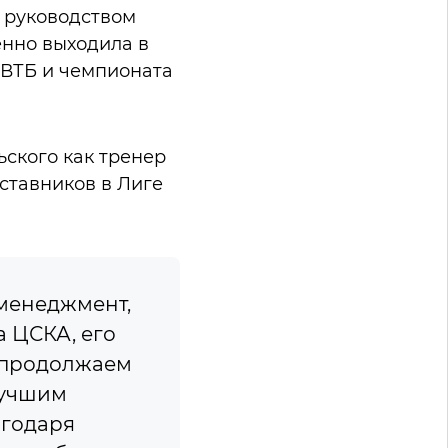
 руководством
енно выходила в
 ВТБ и чемпионата
ьского как тренер
ставников в Лиге
менеджмент,
а ЦСКА, его
е продолжаем
лучшим
агодаря