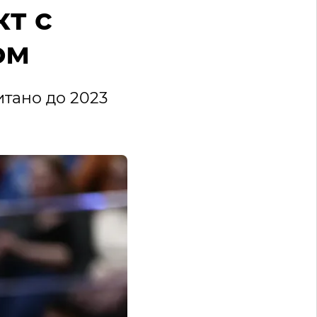
т с
ом
тано до 2023