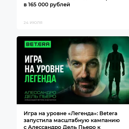
в 165 000 рублей
24 ИЮЛЯ
Игра на уровне «Легенда»: Betera
запустила масштабную кампанию
с Алессандро Дель Пьеро к