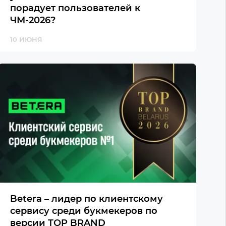
порадует пользователей к
ЧМ-2026?
10 ИЮНЯ
Betera – лидер по клиентскому
сервису среди букмекеров по
версии TOP BRAND