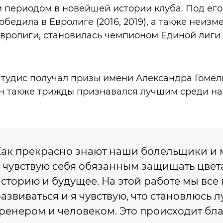
периодом в новейшей истории клуба. Под его
бедила в Евролиге (2016, 2019), а также неизм
вролиги, становилась чемпионом Единой лиги
 Итудис получал призы имени Александра Гомел
Он также трижды признавался лучшим среди на
ак прекрасно знают наши болельщики и 
 чувствую себя обязанным защищать цвет
сторию и будущее. На этой работе мы вс
азвиваться и я чувствую, что становлюсь 
ренером и человеком. Это происходит бл