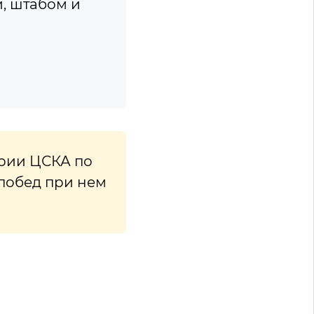
, штабом и
ории ЦСКА по
 побед при нем