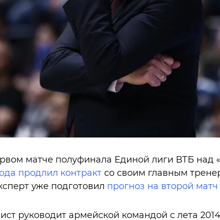
рвом матче полуфинала Единой лиги ВТБ над «З
ода продлил контракт
со своим главным трен
ксперт уже подготовил
прогноз на второй матч
ист руководит армейской командой с лета 2014 