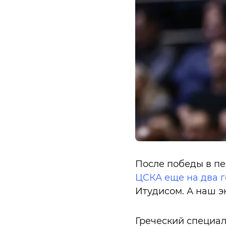
После победы в пе
ЦСКА еще на два г
Итудисом. А наш э
Греческий специал