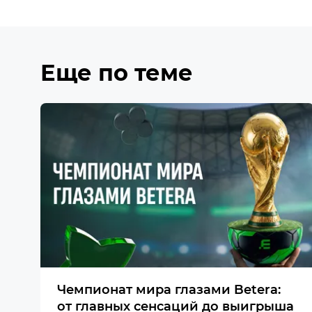
Еще по теме
Чемпионат мира глазами Betera:
от главных сенсаций до выигрыша