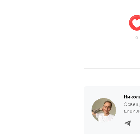
0
Никол
Освеща
дивизи