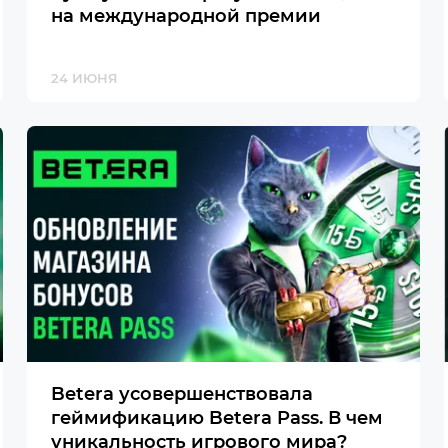
на международной премии
24 ИЮНЯ
Betera усовершенствовала
геймификацию Betera Pass. В чем
уникальность игрового мира?