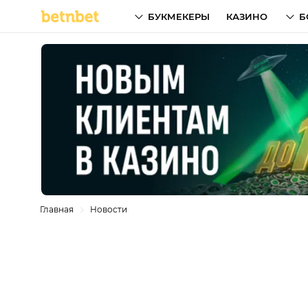
БУКМЕКЕРЫ
КАЗИНО
Б
Главная
Новости