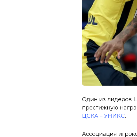
Один из лидеров Ц
престижную наград
ЦСКА – УНИКС
.
Ассоциация игроко