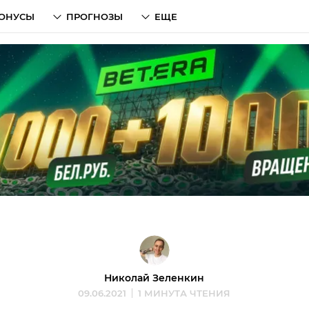
ОНУСЫ
ПРОГНОЗЫ
ЕЩЕ
Николай Зеленкин
09.06.2021
1 МИНУТА ЧТЕНИЯ