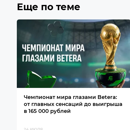
Еще по теме
Чемпионат мира глазами Betera:
от главных сенсаций до выигрыша
в 165 000 рублей
24 ИЮЛЯ