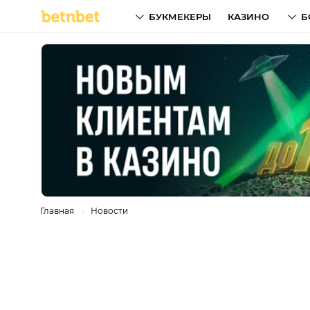
БУКМЕКЕРЫ
КАЗИНО
Б
Главная
Новости