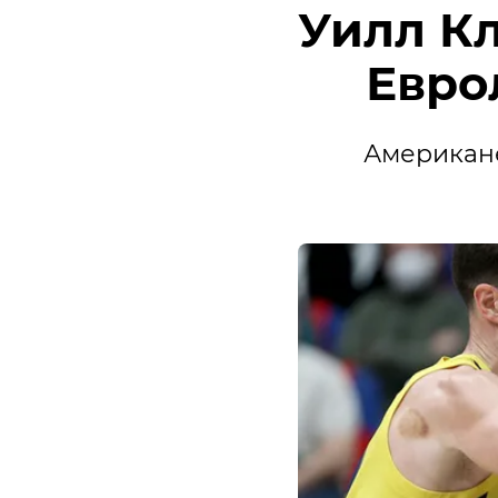
Уилл К
Евро
Американе