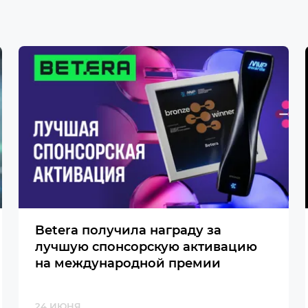
Betera получила награду за
лучшую спонсорскую активацию
на международной премии
24 ИЮНЯ