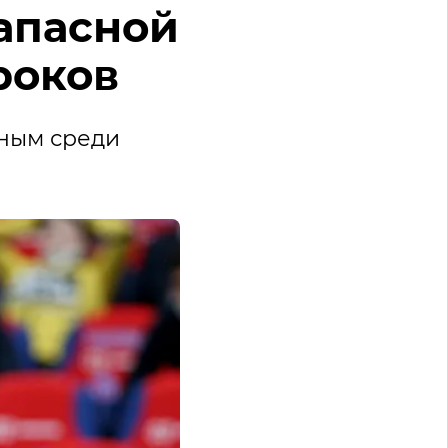
апасной
роков
вным среди