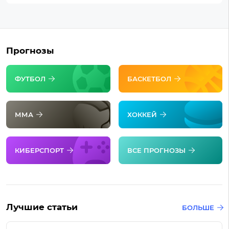
Прогнозы
ФУТБОЛ
БАСКЕТБОЛ
ММА
ХОККЕЙ
КИБЕРСПОРТ
ВСЕ ПРОГНОЗЫ
Лучшие статьи
БОЛЬШЕ