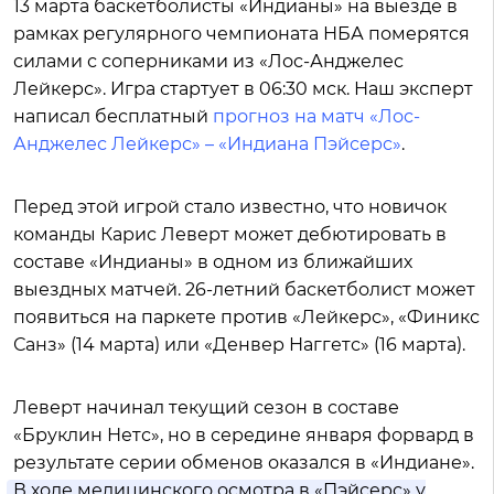
13 марта баскетболисты «Индианы» на выезде в
рамках регулярного чемпионата НБА померятся
силами с соперниками из «Лос-Анджелес
Лейкерс». Игра стартует в 06:30 мск. Наш эксперт
написал бесплатный
прогноз на матч «Лос-
Анджелес Лейкерс» – «Индиана Пэйсерс»
.
Перед этой игрой стало известно, что новичок
команды Карис Леверт может дебютировать в
составе «Индианы» в одном из ближайших
выездных матчей. 26-летний баскетболист может
появиться на паркете против «Лейкерс», «Финикс
Санз» (14 марта) или «Денвер Наггетс» (16 марта).
Леверт начинал текущий сезон в составе
«Бруклин Нетс», но в середине января форвард в
результате серии обменов оказался в «Индиане».
В ходе медицинского осмотра в «Пэйсерс» у