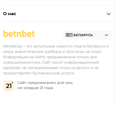
Бонус на депозит
Букмекеры с приложениями
Betera
Промокоды
БК для ставок на киберспорт
О нас
Фонбет
Фрибеты
БК для ставок на футбол
Контакты
Винлайн
Промокоды Фонбет
Марафонбет
Бонусы Бетера
betnbet.by – это актуальные новости спорта Беларуси и
Бонусы Винлайн
мира, аналитические разборы и прогнозы на спорт.
Информация на сайте предназначена только для
совершеннолетних. Сайт носит информационный
характер: не организовывает игры на деньги и не
предоставляет букмекерские услуги.
Сайт предназначен для лиц
21
не младше 21 года