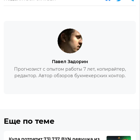
Павел Задорин
Прогнозист с опытом работы 7 лет, копирайтер,
редактор. Автор обзоров букмекерских контор.
Еще по теме
Куда потратит 731 737 BYN девушка из