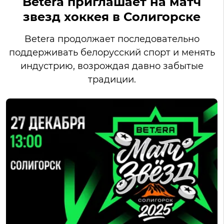
Betera приглашает на матч
звезд хоккея в Солигорске
Betera продолжает последовательно
поддерживать белорусский спорт и менять
индустрию, возрождая давно забытые
традиции.