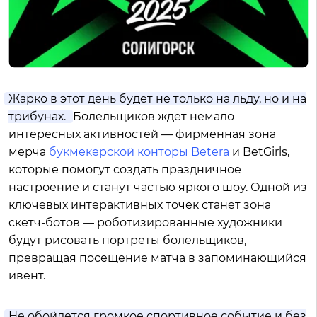
Жарко в этот день будет не только на льду, но и на
трибунах.
Болельщиков ждет немало
интересных активностей — фирменная зона
мерча
букмекерской конторы Betera
и BetGirls,
которые помогут создать праздничное
настроение и станут частью яркого шоу. Одной из
ключевых интерактивных точек станет зона
скетч-ботов — роботизированные художники
будут рисовать портреты болельщиков,
превращая посещение матча в запоминающийся
ивент.
Не обойдется громкое спортивное событие и без