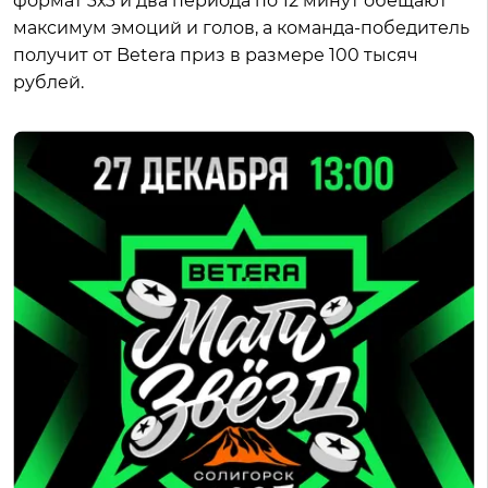
формат 3х3 и два периода по 12 минут обещают
максимум эмоций и голов, а команда-победитель
получит от Betera приз в размере 100 тысяч
рублей.