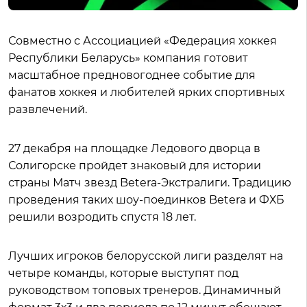
Совместно с Ассоциацией «Федерация хоккея
Республики Беларусь» компания готовит
масштабное предновогоднее событие для
фанатов хоккея и любителей ярких спортивных
развлечений.
27 декабря на площадке Ледового дворца в
Солигорске пройдет знаковый для истории
страны Матч звезд Betera-Экстралиги. Традицию
проведения таких шоу-поединков Betera и ФХБ
решили возродить спустя 18 лет.
Лучших игроков белорусской лиги разделят на
четыре команды, которые выступят под
руководством топовых тренеров. Динамичный