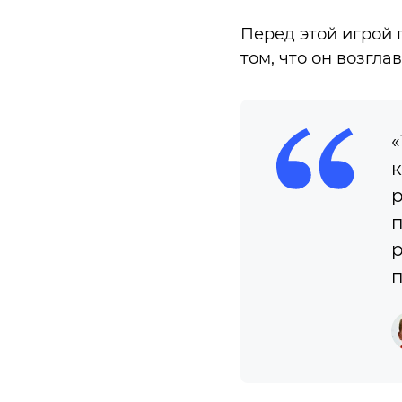
Перед этой игрой 
том, что он возгла
«
к
р
п
р
п