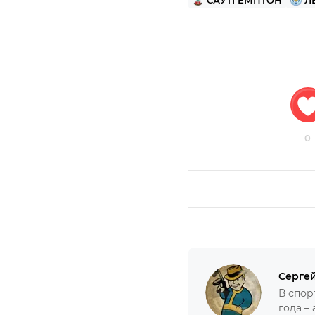
САУТГЕМПТОН
Л
0
Серге
В спор
года – 