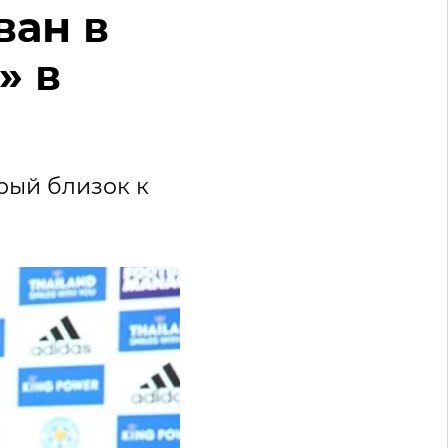
ван в
» в
орый близок к