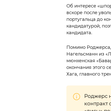
Об интересе «шпор
вскоре после увол
португальца до ко
кандидатурой, поэ
кандидата.
Помимо Роджерса,
Нагельсманн из «Ле
мюнхенская «Бавар
окончания этого с
Хага, главного тре
Роджерс н
контракт с