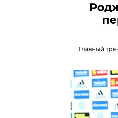
Родж
пе
Главный трен