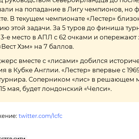
д руководством североирландца до посл
али на попадание в Лигу чемпионов, но
сте. В текущем чемпионате «Лестер» близо
ю этой задачи. За 5 туров до финиша тур
3-е место в АПЛ с 62 очками и опережаю
«Вест Хэм» на 7 баллов.
жерс вместе с «лисами» добился историч
я в Кубке Англии. «Лестер» впервые с 196
турнира. Соперником «лис» в решающем м
 15 мая, будет лондонский «Челси».
жение:
twitter.com/lcfc