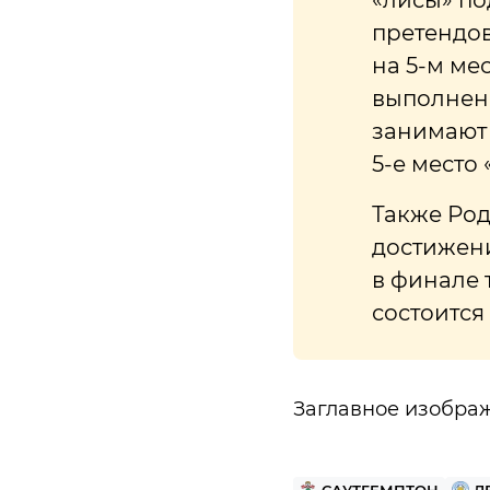
«лисы» по
претендов
на 5-м ме
выполнени
занимают 
5-е место 
Также Род
достижени
в финале 
состоится
Заглавное изобра