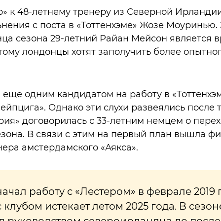
» к 48-летнему тренеру из Северной Ирландии
ьнения с поста в «Тоттенхэме» Жозе Моуринью
нца сезона 29-летний Райан Мейсон является 
тому лондонцы хотят заполучить более опытног
 еще одним кандидатом на работу в «Тоттенхэ
йпцига». Однако эти слухи развеялись после т
ия» договорилась с 33-летним немцем о перех
езона. В связи с этим на первый план вышла фи
нера амстердамского «Аякса».
ачал работу с «Лестером» в феврале 2019 г
 клубом истекает летом 2025 года. В сезон