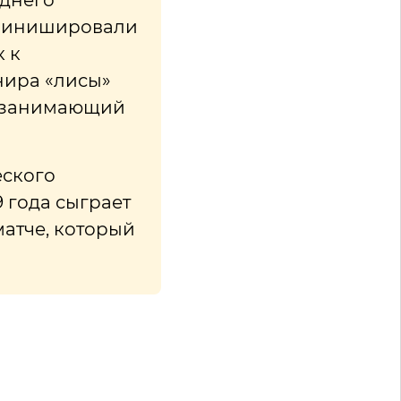
еднего
 финишировали
к к
нира «лисы»
т занимающий
еского
9 года сыграет
атче, который