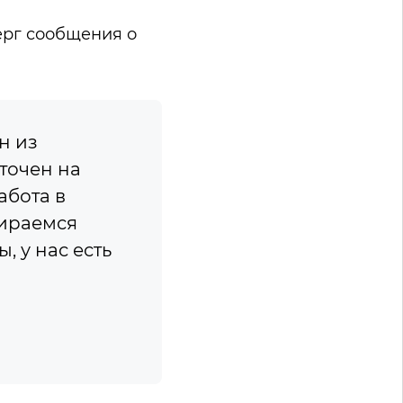
ерг сообщения о
н из
точен на
абота в
бираемся
, у нас есть