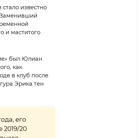
 стало известно
. Заменивший
временной
о и маститого
ме» был Юлиан
ого, как
оде в клуб после
гура Эрика тен
ода, его
е 2019/20