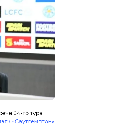
рече 34-го тура
матч «Саутгемптон»