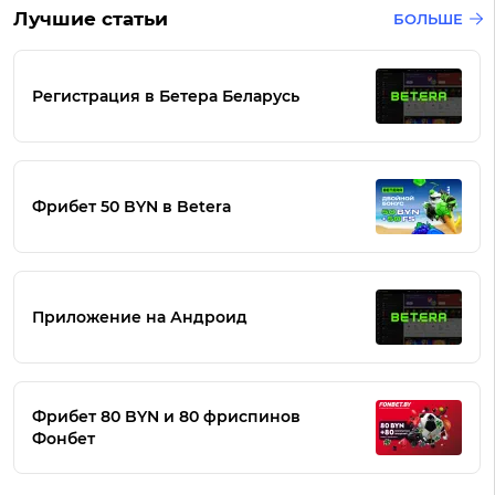
Лучшие статьи
БОЛЬШЕ
Регистрация в Бетера Беларусь
Фрибет 50 BYN в Betera
Приложение на Андроид
Фрибет 80 BYN и 80 фриспинов
Фонбет