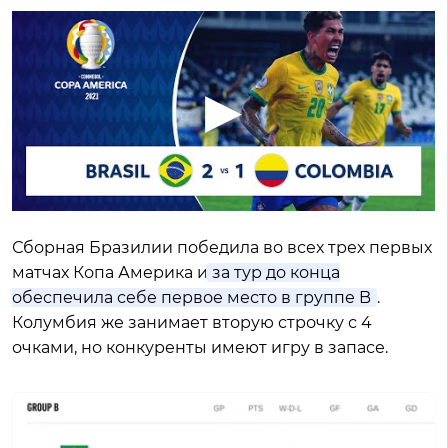
Сборная Бразилии победила во всех трех первых
матчах Копа Америка и
за тур до конца
обеспечила себе первое место в группе B
.
Колумбия же занимает вторую строчку с 4
очками, но конкуренты имеют игру в запасе.