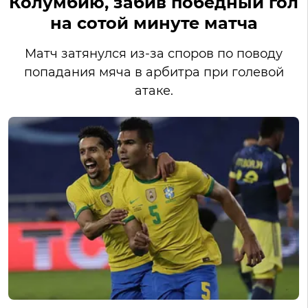
Колумбию, забив победный гол
на сотой минуте матча
Матч затянулся из-за споров по поводу
попадания мяча в арбитра при голевой
атаке.