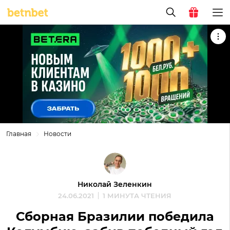
Главная
Новости
Николай Зеленкин
24.06.2021
1 МИНУТА ЧТЕНИЯ
Сборная Бразилии победила