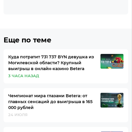
Еще по теме
Куда потратит 731 737 BYN девушка из
Могилевской области? Крупный
выигрыш в онлайн-казино Betera
3 ЧАСА НАЗАД
Чемпионат мира глазами Betera: от
главных сенсаций до выигрыша в 165
000 рублей
24 ИЮЛЯ